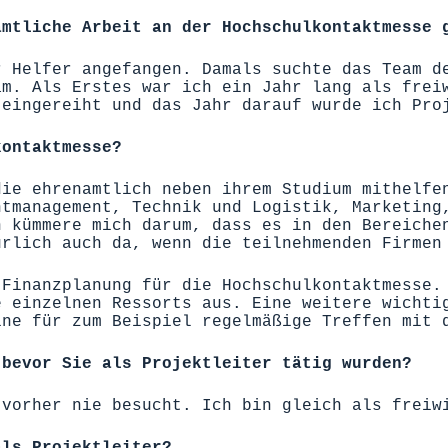
amtliche Arbeit an der Hochschulkontaktmesse 
r Helfer angefangen. Damals suchte das Team d
am. Als Erstes war ich ein Jahr lang als frei
 eingereiht und das Jahr darauf wurde ich Pro
kontaktmesse?
die ehrenamtlich neben ihrem Studium mithelfe
ntmanagement, Technik und Logistik, Marketing
h kümmere mich darum, dass es in den Bereiche
ürlich auch da, wenn die teilnehmenden Firmen
 Finanzplanung für die Hochschulkontaktmesse.
e einzelnen Ressorts aus. Eine weitere wichti
ine für zum Beispiel regelmäßige Treffen mit 
 bevor Sie als Projektleiter tätig wurden?
 vorher nie besucht. Ich bin gleich als freiw
als Projektleiter?