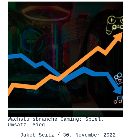
Die
Hotelbranche
nach
Corona
Wachstumsbranche Gaming: Spiel.
Umsatz. Sieg.
Jakob Seitz
30. November 2022