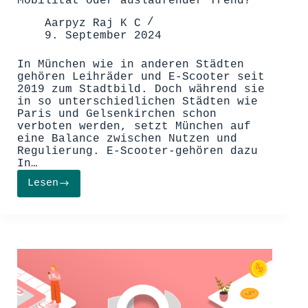
Mobilität oder auslaufender Trend?
Aarpyz Raj K C
9. September 2024
In München wie in anderen Städten
gehören Leihräder und E-Scooter seit
2019 zum Stadtbild. Doch während sie
in so unterschiedlichen Städten wie
Paris und Gelsenkirchen schon
verboten werden, setzt München auf
eine Balance zwischen Nutzen und
Regulierung. E-Scooter-gehören dazu
In…
Lesen
E-
Scooter
in
München:
Zukunft
der
Mobilität
oder
auslaufender
Trend?