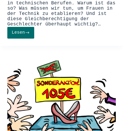
in technischen Berufen. Warum ist das
so? Was müssen wir tun, um Frauen in
der Technik zu etablieren? Und ist
diese Gleichberechtigung der
Geschlechter überhaupt wichtig?…
Lesen
Frauen
in
der
Technikbranche
–
der
steinige
Weg
zur
Gleichberechtigung