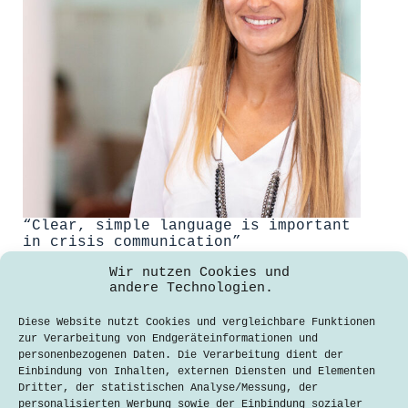
“Clear, simple language is important
in crisis communication”
Sofia Darie
6. Juni 2022
Wir nutzen Cookies und
andere Technologien.
On January 27, 2020, Webasto reported
Diese Website nutzt Cookies und vergleichbare Funktionen
the first case of the Corona virus to
zur Verarbeitung von Endgeräteinformationen und
occur in Germany. The company, based
personenbezogenen Daten. Die Verarbeitung dient der
in Stockdorf near Munich, found
Einbindung von Inhalten, externen Diensten und Elementen
itself in the eye of the storm
Dritter, der statistischen Analyse/Messung, der
overnight. Through its communication
personalisierten Werbung sowie der Einbindung sozialer