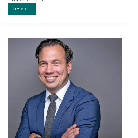
finanzieller…
Lesen
Die
Konsolidierung
des
Gaming-
Markts:
Microsofts
Übernahme
von
Activision
Blizzard
(Kommentar)