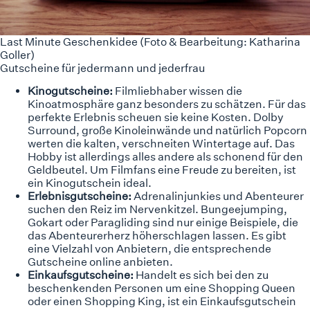
Last Minute Geschenkidee (Foto & Bearbeitung: Katharina
Goller)
Gutscheine für jedermann und jederfrau
Kinogutscheine:
Filmliebhaber wissen die
Kinoatmosphäre ganz besonders zu schätzen. Für das
perfekte Erlebnis scheuen sie keine Kosten. Dolby
Surround, große Kinoleinwände und natürlich Popcorn
werten die kalten, verschneiten Wintertage auf. Das
Hobby ist allerdings alles andere als schonend für den
Geldbeutel. Um Filmfans eine Freude zu bereiten, ist
ein Kinogutschein ideal.
Erlebnisgutscheine:
Adrenalinjunkies und Abenteurer
suchen den Reiz im Nervenkitzel. Bungeejumping,
Gokart oder Paragliding sind nur einige Beispiele, die
das Abenteurerherz höherschlagen lassen. Es gibt
eine Vielzahl von Anbietern, die entsprechende
Gutscheine online anbieten.
Einkaufsgutscheine:
Handelt es sich bei den zu
beschenkenden Personen um eine Shopping Queen
oder einen Shopping King, ist ein Einkaufsgutschein