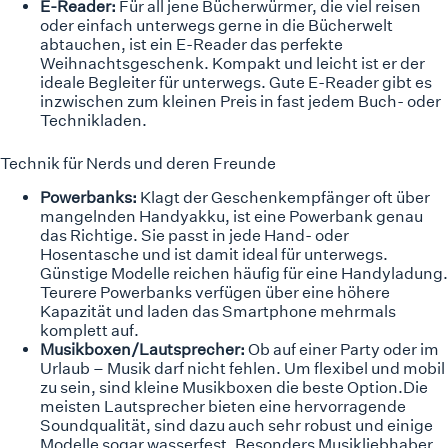
E-Reader:
Für all jene Bücherwürmer, die viel reisen
oder einfach unterwegs gerne in die Bücherwelt
abtauchen, ist ein E-Reader das perfekte
Weihnachtsgeschenk. Kompakt und leicht ist er der
ideale Begleiter für unterwegs. Gute E-Reader gibt es
inzwischen zum kleinen Preis in fast jedem Buch- oder
Technikladen.
Technik für Nerds und deren Freunde
Powerbanks:
Klagt der Geschenkempfänger oft über
mangelnden Handyakku, ist eine Powerbank genau
das Richtige. Sie passt in jede Hand- oder
Hosentasche und ist damit ideal für unterwegs.
Günstige Modelle reichen häufig für eine
Handyladung
.
Teurere Powerbanks verfügen über eine höhere
Kapazität und laden das Smartphone mehrmals
komplett auf.
Musikboxen/Lautsprecher:
Ob auf einer Party oder im
Urlaub –
Musik
darf nicht fehlen. Um flexibel und mobil
zu sein, sind kleine Musikboxen die beste Option.Die
meisten Lautsprecher bieten eine hervorragende
Soundqualität, sind dazu auch sehr robust und einige
Modelle sogar wasserfest. Besonders Musikliebhaber