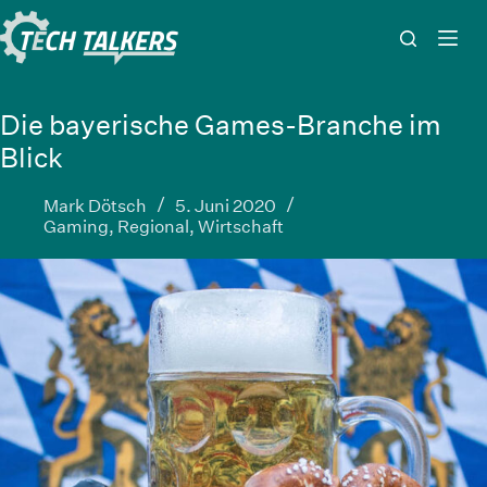
Zum
Inhalt
springen
Die bayerische Games-Branche im
Blick
Mark Dötsch
5. Juni 2020
Gaming
,
Regional
,
Wirtschaft