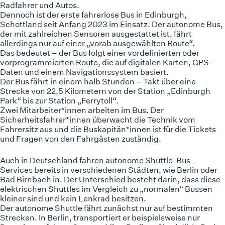
Radfahrer und Autos.
Dennoch ist der erste fahrerlose Bus in Edinburgh,
Schottland seit Anfang 2023 im Einsatz. Der autonome Bus,
der mit zahlreichen Sensoren ausgestattet ist, fährt
allerdings nur auf einer „vorab ausgewählten Route“.
Das bedeutet – der Bus folgt einer vordefinierten oder
vorprogrammierten Route, die auf digitalen Karten, GPS-
Daten und einem Navigationssystem basiert.
Der Bus fährt in einem halb Stunden – Takt über eine
Strecke von 22,5 Kilometern von der Station „Edinburgh
Park“ bis zur Station „Ferrytoll“.
Zwei Mitarbeiter*innen arbeiten im Bus. Der
Sicherheitsfahrer*innen überwacht die Technik vom
Fahrersitz aus und die Buskapitän*innen ist für die Tickets
und Fragen von den Fahrgästen zuständig.
Auch in Deutschland fahren
autonome Shuttle-Bus-
Services bereits in verschiedenen Städten
, wie Berlin oder
Bad Birnbach in. Der Unterschied besteht darin, dass diese
elektrischen Shuttles im Vergleich zu „normalen“ Bussen
kleiner sind und kein Lenkrad besitzen.
Der autonome Shuttle fährt zunächst nur auf bestimmten
Strecken. In Berlin, transportiert er beispielsweise nur