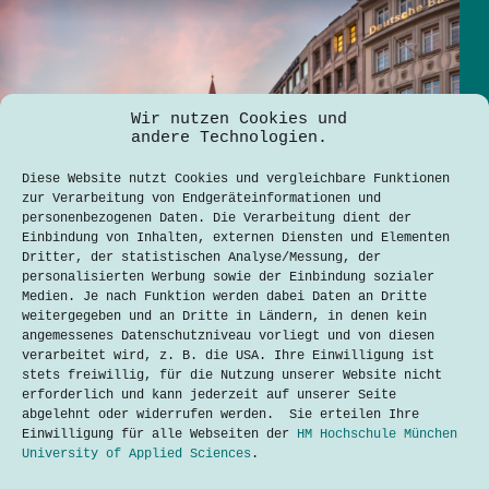
Wir nutzen Cookies und
andere Technologien.
Diese Website nutzt Cookies und vergleichbare Funktionen
zur Verarbeitung von Endgeräteinformationen und
personenbezogenen Daten. Die Verarbeitung dient der
Einbindung von Inhalten, externen Diensten und Elementen
Dritter, der statistischen Analyse/Messung, der
personalisierten Werbung sowie der Einbindung sozialer
Medien. Je nach Funktion werden dabei Daten an Dritte
weitergegeben und an Dritte in Ländern, in denen kein
angemessenes Datenschutzniveau vorliegt und von diesen
verarbeitet wird, z. B. die USA. Ihre Einwilligung ist
stets freiwillig, für die Nutzung unserer Website nicht
E-Scooter in München: Zukunft der
erforderlich und kann jederzeit auf unserer Seite
Mobilität oder auslaufender Trend?
abgelehnt oder widerrufen werden. Sie erteilen Ihre
Aarpyz Raj K C
9. September 2024
Einwilligung für alle Webseiten der
HM Hochschule München
University of Applied Sciences
.