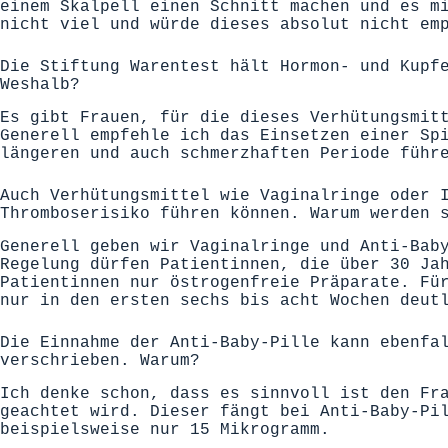
einem Skalpell einen Schnitt machen und es m
nicht viel und würde dieses absolut nicht em
Die Stiftung Warentest hält Hormon- und Kupf
Weshalb?
Es gibt Frauen, für die dieses Verhütungsmit
Generell empfehle ich das Einsetzen einer Sp
längeren und auch schmerzhaften Periode führ
Auch Verhütungsmittel wie Vaginalringe oder 
Thromboserisiko führen können. Warum werden 
Generell geben wir Vaginalringe und Anti-Bab
Regelung dürfen Patientinnen, die über 30 Ja
Patientinnen nur östrogenfreie Präparate. Fü
nur in den ersten sechs bis acht Wochen deut
Die Einnahme der Anti-Baby-Pille kann ebenfa
verschrieben. Warum?
Ich denke schon, dass es sinnvoll ist den Fr
geachtet wird. Dieser fängt bei Anti-Baby-Pi
beispielsweise nur 15 Mikrogramm.