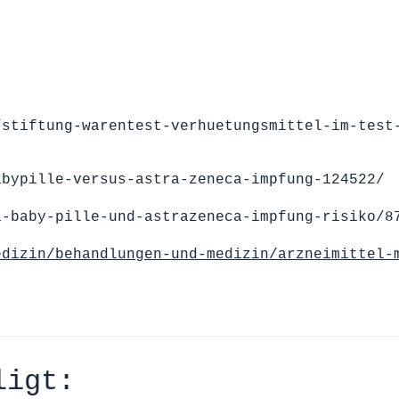
/stiftung-warentest-verhuetungsmittel-im-test
abypille-versus-astra-zeneca-impfung-124522/
i-baby-pille-und-astrazeneca-impfung-risiko/8
edizin/behandlungen-und-medizin/arzneimittel-
ligt: