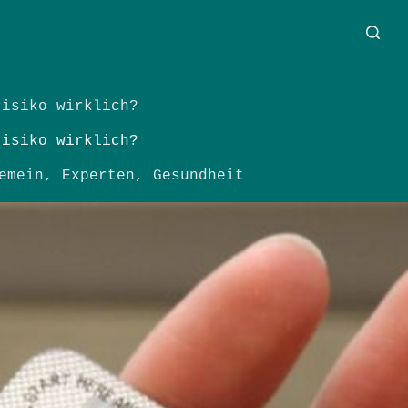
risiko wirklich?
risiko wirklich?
emein
,
Experten
,
Gesundheit