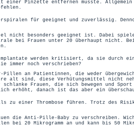
it einer Pinzette entfernen musste. Allgemein
pfehlen.
erspiralen für geeignet und zuverlässig. Denn
tel nicht besonders geeignet ist. Dabei spiel
irale bei Frauen unter 20 überhaupt nicht. Be
en.
Implantate werden kritisiert, da sie durch ei
sie immer noch verschrieben?
y-Pillen an Patientinnen, die weder übergewic
hre alt sind, diese Verhütungsmittel nicht ne
r schlanke Frauen, die sich bewegen und Sport
lich erhöht, danach ist das aber ein überscha
lls zu einer Thrombose führen. Trotz des Risi
auen die Anti-Pille-Baby zu verschreiben. Wic
llen bei 20 Mikrogramm an und kann bis 50 Mik