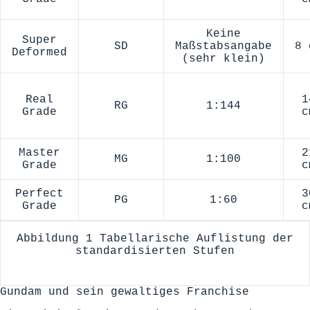
Keine
Super
SD
Maßstabsangabe
8 
Deformed
(sehr klein)
Real
1
RG
1:144
Grade
c
Master
2
MG
1:100
Grade
c
Perfect
3
PG
1:60
Grade
c
Abbildung 1 Tabellarische Auflistung der
standardisierten Stufen
Gundam und sein gewaltiges Franchise