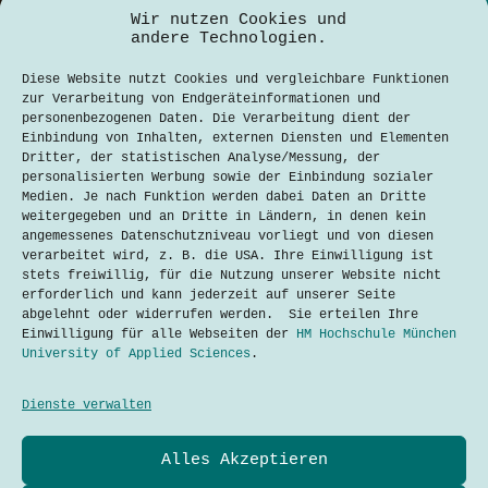
Wir nutzen Cookies und
andere Technologien.
Diese Website nutzt Cookies und vergleichbare Funktionen
zur Verarbeitung von Endgeräteinformationen und
personenbezogenen Daten. Die Verarbeitung dient der
Einbindung von Inhalten, externen Diensten und Elementen
Dritter, der statistischen Analyse/Messung, der
personalisierten Werbung sowie der Einbindung sozialer
Medien. Je nach Funktion werden dabei Daten an Dritte
weitergegeben und an Dritte in Ländern, in denen kein
angemessenes Datenschutzniveau vorliegt und von diesen
verarbeitet wird, z. B. die USA. Ihre Einwilligung ist
stets freiwillig, für die Nutzung unserer Website nicht
erforderlich und kann jederzeit auf unserer Seite
Nachhaltige Mobilitätslösungen in München
abgelehnt oder widerrufen werden. Sie erteilen Ihre
Mohamed Arshe
16. September 2024
Einwilligung für alle Webseiten der
HM Hochschule München
University of Applied Sciences
.
Dienste verwalten
Datenschutzerklärung
Alles Akzeptieren
Kontakt
Impressum