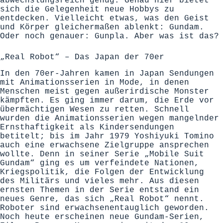
abwechslungsreich genug. Genau hier bietet
sich die Gelegenheit neue Hobbys zu
entdecken. Vielleicht etwas, was den Geist
und Körper gleichermaßen ablenkt: Gundam.
Oder noch genauer: Gunpla. Aber was ist das?
„Real Robot“ – Das Japan der 70er
In den 70er-Jahren kamen in Japan Sendungen
mit Animationsserien in Mode, in denen
Menschen meist gegen außerirdische Monster
kämpften. Es ging immer darum, die Erde vor
übermächtigen Wesen zu retten. Schnell
wurden die Animationsserien wegen mangelnder
Ernsthaftigkeit als Kindersendungen
betitelt; bis im Jahr 1979 Yoshiyuki Tomino
auch eine erwachsene Zielgruppe ansprechen
wollte. Denn in seiner Serie „Mobile Suit
Gundam“ ging es um verfeindete Nationen,
Kriegspolitik, die Folgen der Entwicklung
des Militärs und vieles mehr. Aus diesen
ernsten Themen in der Serie entstand ein
neues Genre, das sich „Real Robot“ nennt.
Roboter sind erwachsenentauglich geworden.
Noch heute erscheinen neue Gundam-Serien,