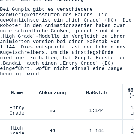
Bei Gunpla gibt es verschiedene
Schwierigkeitsstufen des Bauens. Die
gewöhnlichste ist ein „High Grade“ (HG). Die
Roboter in den Animationsserien haben zwar
unterschiedliche Größen, jedoch sind die
„High Grade“-Modelle im Vergleich zu ihrer
animierten Version bei einen Maßstab von
1:144. Dies entspricht fast der Höhe eines
Kugelschreibers. Um die Einstiegshürde
niedriger zu halten, hat Gunpla-Hersteller
„Bandai“ auch einen „Entry Grade“ (EG)
eingeführt, wofür nicht einmal eine Zange
benötigt wird.
Hö
Name
Abkürzung
Maßstab
(
Entry
1
EG
1:144
Grade
c
High
1
HG
1:144
Grade
c