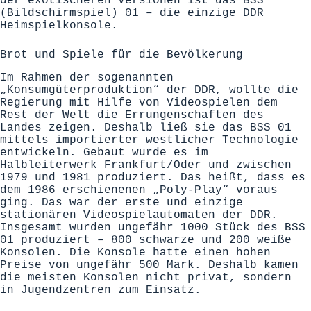
der exotischeren Versionen ist das BSS
(Bildschirmspiel) 01 – die einzige DDR
Heimspielkonsole.
Brot und Spiele für die Bevölkerung
Im Rahmen der sogenannten
„Konsumgüterproduktion“ der DDR, wollte die
Regierung mit Hilfe von Videospielen dem
Rest der Welt die Errungenschaften des
Landes zeigen. Deshalb ließ sie das BSS 01
mittels importierter westlicher Technologie
entwickeln. Gebaut wurde es im
Halbleiterwerk Frankfurt/Oder und zwischen
1979 und 1981 produziert. Das heißt, dass es
dem 1986 erschienenen „Poly-Play“ voraus
ging. Das war der erste und einzige
stationären Videospielautomaten der DDR.
Insgesamt wurden ungefähr 1000 Stück des BSS
01 produziert – 800 schwarze und 200 weiße
Konsolen. Die Konsole hatte einen hohen
Preise von ungefähr 500 Mark. Deshalb kamen
die meisten Konsolen nicht privat, sondern
in Jugendzentren zum Einsatz.