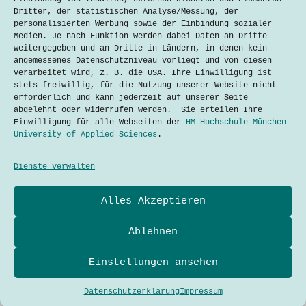
Dritter, der statistischen Analyse/Messung, der
personalisierten Werbung sowie der Einbindung sozialer
Medien. Je nach Funktion werden dabei Daten an Dritte
weitergegeben und an Dritte in Ländern, in denen kein
angemessenes Datenschutzniveau vorliegt und von diesen
verarbeitet wird, z. B. die USA. Ihre Einwilligung ist
stets freiwillig, für die Nutzung unserer Website nicht
erforderlich und kann jederzeit auf unserer Seite
Nachhaltige Mobilitätslösungen in München
abgelehnt oder widerrufen werden. Sie erteilen Ihre
Mohamed Arshe
16. September 2024
Einwilligung für alle Webseiten der
HM Hochschule München
University of Applied Sciences
.
Dienste verwalten
Datenschutzerklärung
Alles Akzeptieren
Kontakt
Impressum
Cookies
Ablehnen
Techtalkers sind Studierende und Profis der Technik-
und Technologie-Kommunikation der Hochschule München
Einstellungen ansehen
University of Applied Sciences.
Adresse
Hochschule München
Copyright © 2026 - WordPress Theme
Dachauer Str. 100a
Datenschutzerklärung
Impressum
80335 München
TechTalkers Team