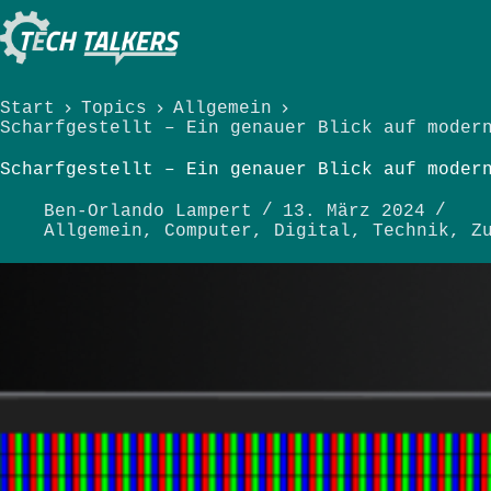
Zum
Inhalt
springen
Start
Topics
Allgemein
Scharfgestellt – Ein genauer Blick auf moder
Scharfgestellt – Ein genauer Blick auf moder
Ben-Orlando Lampert
13. März 2024
Allgemein
,
Computer
,
Digital
,
Technik
,
Z