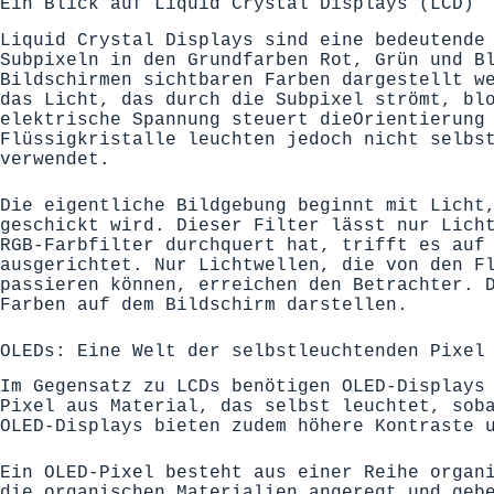
Ein Blick auf Liquid Crystal Displays (LCD)
Liquid Crystal Displays
sind
eine bedeutende
Subpixeln in den Grundfarben Rot, Grün und B
Bildschirmen sichtbaren Farben dargestellt w
das Licht, das durch die Subpixel strömt, bl
elektrische Spannung
steuert
die
Orientierung
Flüssigkristalle leuchten jedoch nicht selbs
verwendet.
Die
eigentliche
Bildgebung
beginnt mit Licht,
geschickt wird. Dieser Filter lässt nur Lich
RGB-Farbfilter
durchquert hat, trifft es auf 
ausgerichtet.
Nur
Lichtwellen
, d
ie
von den Fl
passieren können
, erreich
en
den Betrachter
.
Farben auf dem Bildschirm darstellen.
OLEDs: Eine Welt der selbstleuchtenden Pixel
Im Gegensatz zu LCDs benötigen OLED-Displays
Pixel aus Material, das selbst leuchtet, sob
OLED-Displays bieten zudem höhere Kontraste 
Ein OLED-Pixel besteht aus einer Reihe organ
die organischen Materialien angeregt und geb