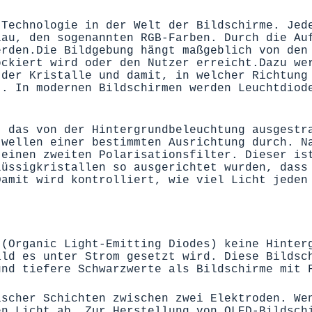
 Technologie in der Welt der Bildschirme.
Jed
lau
, den sogenannten
RGB
-Farben.
Durch die
Auf
erden.
Die
Bildgebung hängt maßgeblich von den
ockiert wird oder den Nutzer erreicht.
Dazu we
der Kristalle
und
damit
,
in welcher Richtung
t. In modernen Bildschirmen werden Leuchtdiod
 das von der Hintergrundbeleuchtung
ausgest
twellen einer bestimmten Ausrichtung durch. N
einen zweiten Polarisationsfilter. Dieser is
üssigkristallen
so
ausgerichtet wurde
n
,
dass
Damit
wird kontrolliert, wie viel Licht jede
n
 (Organic Light-Emitting Diodes) keine Hinter
ald es unter Strom gesetzt wird. Diese Bildsc
und tiefere Schwarzwerte als Bildschirme mit 
ischer Schichten zwischen zwei Elektroden. We
en Licht ab. Zur Herstellung von OLED-Bildsch