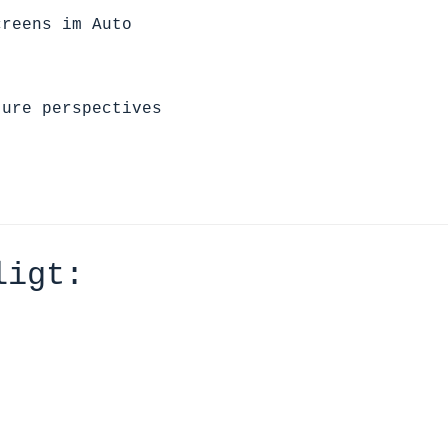
creens im Auto
ture perspectives
ligt: