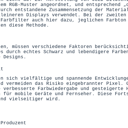
nem RGB-Muster angeordnet, und entsprechend „
durch entstandene Zusammensetzung der Materia
kleineren Displays verwendet. Bei der zweiten
-Farbfilter auch hier dazu, jeglichen Farbton
zen diese Methode.
hen, müssen verschiedene Faktoren berücksicht
Ds durch echtes Schwarz und lebendigere Farbe
e Designs.
ät
en sich vielfältige und spannende Entwicklung
nd vermeiden das Risiko eingebrannter Pixel. 
e verbesserte Farbwiedergabe und gesteigerte 
n für mobile Geräte und Fernseher. Diese Fort
und vielseitiger wird.
-Produzent