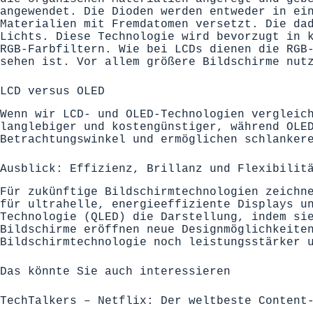
angewendet. Die Dioden werden entweder in ei
Materialien mit Fremdatomen versetzt. Die da
Lichts. Diese Technologie wird bevorzugt in 
RGB-Farbfiltern. Wie bei LCDs dienen die RGB
sehen ist. Vor allem größere Bildschirme nut
LCD versus OLED
Wenn wir LCD- und OLED-Technologien vergleic
langlebiger und kostengünstiger, während OLE
Betrachtungswinkel und ermöglichen schlanker
Ausblick: Effizienz, Brillanz und Flexibilit
Für zukünftige Bildschirmtechnologien zeichn
für ultrahelle, energieeffiziente Displays u
Technologie (QLED) die Darstellung, indem si
Bildschirme eröffnen neue Designmöglichkeite
Bildschirmtechnologie noch leistungsstärker 
Das könnte Sie auch interessieren
TechTalkers – Netflix: Der weltbeste Content