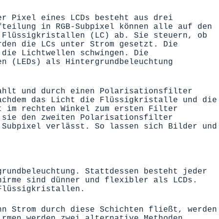
er Pixel eines LCDs besteht aus
drei
teilung in RGB-Subpixel können alle auf
den
 Flüssigkristallen (LC) ab
.
Sie steuern, ob
rden die LC
s
unter Strom gesetzt. Die
die
Lichtwellen schwingen
.
Die
en (LEDs) als Hintergrundbeleuchtung
rahlt
und durch einen Polarisationsfilter
achdem das Licht die Flüssigkristalle und d
ie
t im rechten Winkel zum ersten Filter
 sie
den zweiten Polarisationsfilter
Subpixel verlässt
. So lassen sich Bilder und
grundbeleuchtung. Stattdessen besteht jeder
hirme sind dünner und flexibler als LCDs.
Flüssigkristallen.
nn Strom durch diese Schichten fließt, werden
irmen werden zwei alternative Methoden