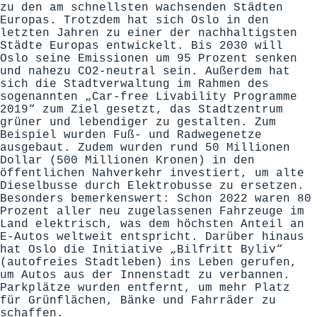
zu den am schnellsten wachsenden Städten
Europas. Trotzdem hat sich Oslo in den
letzten Jahren zu einer der nachhaltigsten
Städte Europas entwickelt. Bis 2030 will
Oslo seine Emissionen um 95 Prozent senken
und nahezu CO2-neutral sein. Außerdem hat
sich die Stadtverwaltung im Rahmen des
sogenannten „
Car-free Livability Programme
2019
“ zum Ziel gesetzt, das Stadtzentrum
grüner und lebendiger zu gestalten. Zum
Beispiel wurden Fuß- und Radwegenetze
ausgebaut. Zudem wurden rund 50 Millionen
Dollar (500 Millionen Kronen) in den
öffentlichen Nahverkehr investiert, um alte
Dieselbusse durch Elektrobusse zu ersetzen.
Besonders bemerkenswert: Schon 2022 waren 80
Prozent aller neu zugelassenen Fahrzeuge im
Land elektrisch, was dem höchsten Anteil an
E-Autos weltweit entspricht. Darüber hinaus
hat Oslo die Initiative „Bilfritt Byliv“
(autofreies Stadtleben) ins Leben gerufen,
um Autos aus der Innenstadt zu verbannen.
Parkplätze wurden entfernt, um mehr Platz
für Grünflächen, Bänke und Fahrräder zu
schaffen.