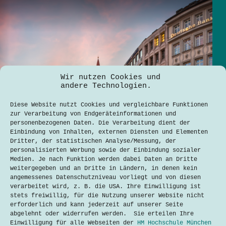
Wir nutzen Cookies und
andere Technologien.
Diese Website nutzt Cookies und vergleichbare Funktionen
zur Verarbeitung von Endgeräteinformationen und
personenbezogenen Daten. Die Verarbeitung dient der
Einbindung von Inhalten, externen Diensten und Elementen
Dritter, der statistischen Analyse/Messung, der
personalisierten Werbung sowie der Einbindung sozialer
Medien. Je nach Funktion werden dabei Daten an Dritte
weitergegeben und an Dritte in Ländern, in denen kein
angemessenes Datenschutzniveau vorliegt und von diesen
verarbeitet wird, z. B. die USA. Ihre Einwilligung ist
stets freiwillig, für die Nutzung unserer Website nicht
E-Scooter in München: Zukunft der
erforderlich und kann jederzeit auf unserer Seite
Mobilität oder auslaufender Trend?
abgelehnt oder widerrufen werden. Sie erteilen Ihre
Aarpyz Raj K C
9. September 2024
Einwilligung für alle Webseiten der
HM Hochschule München