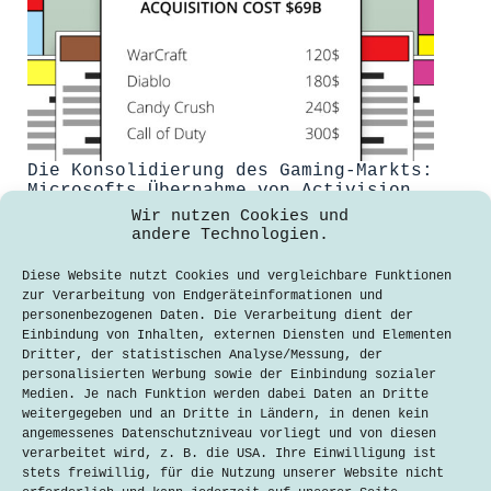
Die Konsolidierung des Gaming-Markts:
Microsofts Übernahme von Activision
Blizzard (Kommentar)
Wir nutzen Cookies und
andere Technologien.
Ben-Orlando Lampert
6. Dezember 2023
Diese Website nutzt Cookies und vergleichbare Funktionen
zur Verarbeitung von Endgeräteinformationen und
Microsofts hat den Videospiel-
personenbezogenen Daten. Die Verarbeitung dient der
Giganten Activision Blizzard für 68,7
Einbindung von Inhalten, externen Diensten und Elementen
Milliarden Dollar erworben und sorgt
Dritter, der statistischen Analyse/Messung, der
damit nicht nur in der Gaming-
personalisierten Werbung sowie der Einbindung sozialer
Industrie für Aufsehen. Die Übernahme
Medien. Je nach Funktion werden dabei Daten an Dritte
könnte langfristige Auswirkungen auf
weitergegeben und an Dritte in Ländern, in denen kein
Verbraucher haben. Für den Konzern
angemessenes Datenschutzniveau vorliegt und von diesen
war es weit mehr als nur ein
verarbeitet wird, z. B. die USA. Ihre Einwilligung ist
finanzieller…
stets freiwillig, für die Nutzung unserer Website nicht