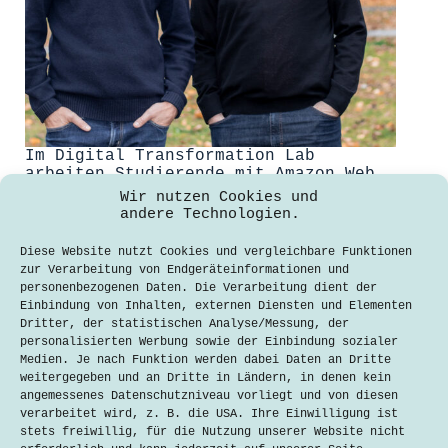
Im Digital Transformation Lab
arbeiten Studierende mit Amazon Web
Services an Herausforderungen der
Wir nutzen Cookies und
Digitalisierung. Was steckt dahinter?
andere Technologien.
Nicolas Stahlberg
Diese Website nutzt Cookies und vergleichbare Funktionen
15. Januar 2020
zur Verarbeitung von Endgeräteinformationen und
personenbezogenen Daten. Die Verarbeitung dient der
Im Digital Transformation Lab (DTLab)
Einbindung von Inhalten, externen Diensten und Elementen
starteten in diesem Wintersemester
Dritter, der statistischen Analyse/Messung, der
die ersten Challenges: Studierende
personalisierten Werbung sowie der Einbindung sozialer
der Hochschule arbeiten mit
Medien. Je nach Funktion werden dabei Daten an Dritte
öffentlichen Auftraggebern an
weitergegeben und an Dritte in Ländern, in denen kein
Problemen der Digitalisierung. Das
angemessenes Datenschutzniveau vorliegt und von diesen
DTLab ist eines von neun Cloud
verarbeitet wird, z. B. die USA. Ihre Einwilligung ist
Innovation Centres (CIC) weltweit, in
stets freiwillig, für die Nutzung unserer Website nicht
denen Amazon Web Services (AWS)…