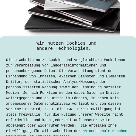
Wir nutzen Cookies und
An Weihnachten einen Laptop kaufen?
andere Technologien.
Erik Bornemann
Diese Website nutzt Cookies und vergleichbare Funktionen
25. November 2021
zur Verarbeitung von Endgeräteinformationen und
personenbezogenen Daten. Die Verarbeitung dient der
Der morgige „Black Friday“ am 26.
Einbindung von Inhalten, externen Diensten und Elementen
November und ähnliche Angebote
Dritter, der statistischen Analyse/Messung, der
könnten dieses Jahr weniger
personalisierten Werbung sowie der Einbindung sozialer
reichhaltig ausfallen als in den
Medien. Je nach Funktion werden dabei Daten an Dritte
letzten Jahren. Grund dafür ist eine
weitergegeben und an Dritte in Ländern, in denen kein
Verschärfung von Lieferengpässen im
angemessenes Datenschutzniveau vorliegt und von diesen
Elektronikbereich. Auslöser dafür ist
verarbeitet wird, z. B. die USA. Ihre Einwilligung ist
die Knappheit an Halbleitern und
stets freiwillig, für die Nutzung unserer Website nicht
Computerchips. Durch…
erforderlich und kann jederzeit auf unserer Seite
abgelehnt oder widerrufen werden. Sie erteilen Ihre
Lesen
An
Einwilligung für alle Webseiten der
HM Hochschule München
Weihnachten