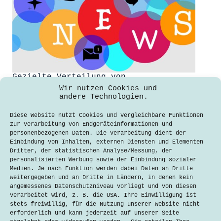
Gezielte Verteilung von
Falschinformationen in Sozialen
Wir nutzen Cookies und
Medien
andere Technologien.
Cornelia Rixner
13. Januar 2021
Diese Website nutzt Cookies und vergleichbare Funktionen
zur Verarbeitung von Endgeräteinformationen und
Täglich verbringen Social Media
personenbezogenen Daten. Die Verarbeitung dient der
Nutzer in Deutschland
Einbindung von Inhalten, externen Diensten und Elementen
durchschnittlich 2,5 Stunden in
Dritter, der statistischen Analyse/Messung, der
sozialen Netzwerken, meldet das
personalisierten Werbung sowie der Einbindung sozialer
Datenportal Statista. Jeder kann sich
Medien. Je nach Funktion werden dabei Daten an Dritte
kostenlos bei den Plattformen
weitergegeben und an Dritte in Ländern, in denen kein
registrieren, ein Profil anlegen und
angemessenes Datenschutzniveau vorliegt und von diesen
darüber Beiträge, Fotos und Videos
verarbeitet wird, z. B. die USA. Ihre Einwilligung ist
veröffentlichen, teilen und sie
stets freiwillig, für die Nutzung unserer Website nicht
kommentieren. Allerdings…
erforderlich und kann jederzeit auf unserer Seite