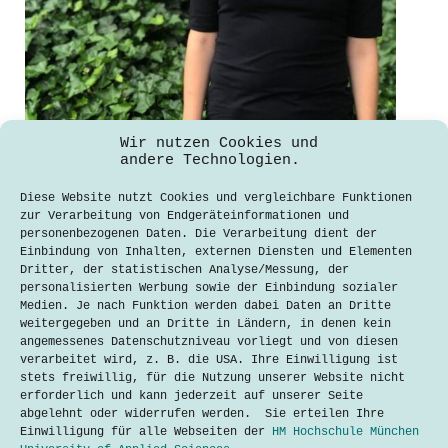
Wir nutzen Cookies und
App-Entwicklung – die Öffentlich-
andere Technologien.
Rechtlichen im digitalen Wandel
Diese Website nutzt Cookies und vergleichbare Funktionen
Maria-Elisabeth Reichardt
zur Verarbeitung von Endgeräteinformationen und
3. Juli 2019
personenbezogenen Daten. Die Verarbeitung dient der
Einbindung von Inhalten, externen Diensten und Elementen
Das Gespräch mit Miriam Mogge findet
Dritter, der statistischen Analyse/Messung, der
im Innenhof des Bayrischen Rundfunks
personalisierten Werbung sowie der Einbindung sozialer
statt. Die gebürtige Berlinerin kommt
Medien. Je nach Funktion werden dabei Daten an Dritte
eigentlich aus dem journalistischen
weitergegeben und an Dritte in Ländern, in denen kein
Bereich und hat für Gründerszene,
angemessenes Datenschutzniveau vorliegt und von diesen
einem Magazin für Startups, und den
verarbeitet wird, z. B. die USA. Ihre Einwilligung ist
Tagesspiegel gearbeitet. Seit Ende
stets freiwillig, für die Nutzung unserer Website nicht
2016 geht sie ihrer Begeisterung…
erforderlich und kann jederzeit auf unserer Seite
abgelehnt oder widerrufen werden. Sie erteilen Ihre
Lesen
App-
Einwilligung für alle Webseiten der
HM Hochschule München
Entwicklung