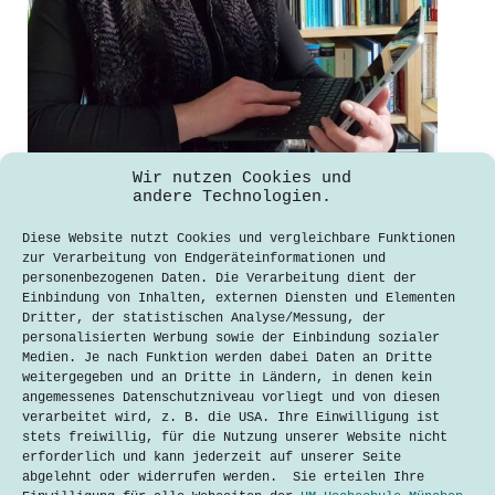
Distanzunterricht beeinflusst
Wir nutzen Cookies und
Bildungsgerechtigkeit
andere Technologien.
Cornelia Rixner
Diese Website nutzt Cookies und vergleichbare Funktionen
24. Februar 2021
zur Verarbeitung von Endgeräteinformationen und
personenbezogenen Daten. Die Verarbeitung dient der
Aufgrund der Corona-Pandemie mussten
Einbindung von Inhalten, externen Diensten und Elementen
deutsche Schulen und Universitäten im
Dritter, der statistischen Analyse/Messung, der
Dezember 2020 erneut schließen. Das
personalisierten Werbung sowie der Einbindung sozialer
betrifft vor allem Schulkinder,
Medien. Je nach Funktion werden dabei Daten an Dritte
Auszubildende und Studierende. Sie
weitergegeben und an Dritte in Ländern, in denen kein
müssen von heute auf morgen über
angemessenes Datenschutzniveau vorliegt und von diesen
Fernunterricht lernen und Prüfungen
verarbeitet wird, z. B. die USA. Ihre Einwilligung ist
schreiben. Lehrer, Dozenten und
stets freiwillig, für die Nutzung unserer Website nicht
Professoren müssen ihren Unterricht…
erforderlich und kann jederzeit auf unserer Seite
abgelehnt oder widerrufen werden. Sie erteilen Ihre
Lesen
Distanzunterricht