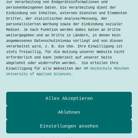
zur Verarbeitung von Endgeräteinformationen und
personenbezogenen Daten. Die Verarbeitung dient der
Jetzt ist es also so weit: Es gibt
Einbindung von Inhalten, externen Diensten und Elementen
offizielle Koalitionsverhandlungen
Dritter, der statistischen Analyse/Messung, der
zwischen SPD, Grünen und FDP. Und mit
personalisierten Werbung sowie der Einbindung sozialer
den Verhandlungen kommen die
Medien. Je nach Funktion werden dabei Daten an Dritte
Spekulationen und Diskussionen über
weitergegeben und an Dritte in Ländern, in denen kein
politische Folgen. Ganz besonders
angemessenes Datenschutzniveau vorliegt und von diesen
steht dabei die Klimakrise im Raum.
verarbeitet wird, z. B. die USA. Ihre Einwilligung ist
Der gefühlte Showdown liegt in…
stets freiwillig, für die Nutzung unserer Website nicht
erforderlich und kann jederzeit auf unserer Seite
Lesen
Mit
abgelehnt oder widerrufen werden. Sie erteilen Ihre
Bleifuß
Einwilligung für alle Webseiten der
HM Hochschule München
in
University of Applied Sciences
.
den
Klimaschutz
Datenschutzerklärung
Alles Akzeptieren
Kontakt
Impressum
Cookies
Ablehnen
Techtalkers sind Studierende und Profis der Technik-
und Technologie-Kommunikation der Hochschule München
Einstellungen ansehen
University of Applied Sciences.
Adresse
Hochschule München