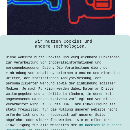
Wir nutzen Cookies und
Brennstoffzellen statt Batterien:
andere Technologien.
Unser Verkehr der Zukunft
Diese Website nutzt Cookies und vergleichbare Funktionen
Nicolas Stahlberg
zur Verarbeitung von Endgeräteinformationen und
11. Dezember 2019
personenbezogenen Daten. Die Verarbeitung dient der
Einbindung von Inhalten, externen Diensten und Elementen
Im Jahr 2020 sollen 500.000
Dritter, der statistischen Analyse/Messung, der
elektrische Autos auf den deutschen
personalisierten Werbung sowie der Einbindung sozialer
Straßen unterwegs sein, die meisten
Medien. Je nach Funktion werden dabei Daten an Dritte
batteriebetrieben. Für dieses Ziel
weitergegeben und an Dritte in Ländern, in denen kein
müssen hohe Summen in den Ausbau von
angemessenes Datenschutzniveau vorliegt und von diesen
Ladepunkten und in das Stromnetz
verarbeitet wird, z. B. die USA. Ihre Einwilligung ist
fließen. Dabei ist noch nicht sicher,
stets freiwillig, für die Nutzung unserer Website nicht
ob die Zukunft…
erforderlich und kann jederzeit auf unserer Seite
abgelehnt oder widerrufen werden. Sie erteilen Ihre
Lesen
Brennstoffzellen
Einwilligung für alle Webseiten der
HM Hochschule München
statt