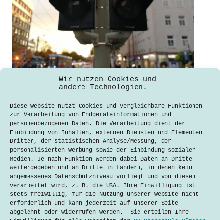
Wie vernetzte Fahrzeuge den roten
Wir nutzen Cookies und
Ampeln den Krieg erklären
andere Technologien.
Alexander Specht
Diese Website nutzt Cookies und vergleichbare Funktionen
17. Januar 2019
zur Verarbeitung von Endgeräteinformationen und
personenbezogenen Daten. Die Verarbeitung dient der
Keine roten Ampeln mehr – welcher
Einbindung von Inhalten, externen Diensten und Elementen
Autofahrer träumt davon nicht? Ford
Dritter, der statistischen Analyse/Messung, der
testet, wie der Straßenverkehr in
personalisierten Werbung sowie der Einbindung sozialer
Zukunft durch Vernetzung ohne
Medien. Je nach Funktion werden dabei Daten an Dritte
Ampelschaltung auskommen soll. Audi
weitergegeben und an Dritte in Ländern, in denen kein
und VW arbeiten an einer anderen
angemessenes Datenschutzniveau vorliegt und von diesen
Vernetzungstechnik, die ebenfalls
verarbeitet wird, z. B. die USA. Ihre Einwilligung ist
Zeit spart und Nerven schont. Erste
stets freiwillig, für die Nutzung unserer Website nicht
Tests…
erforderlich und kann jederzeit auf unserer Seite
abgelehnt oder widerrufen werden. Sie erteilen Ihre
Lesen
Wie