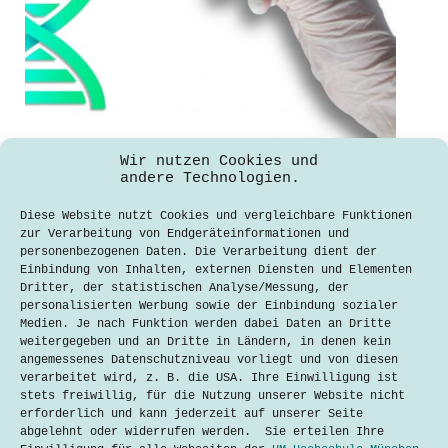
Genome-Editing – Keine Technik ohne
Wir nutzen Cookies und
Risiko
andere Technologien.
Teresa Schießl
22. Juni 2018
Diese Website nutzt Cookies und vergleichbare Funktionen
zur Verarbeitung von Endgeräteinformationen und
Interview mit Chris-Carolin Schön und
personenbezogenen Daten. Die Verarbeitung dient der
Christoph Then Am 07.05.2018 fand das
Einbindung von Inhalten, externen Diensten und Elementen
erste Science Café der Münchner
Dritter, der statistischen Analyse/Messung, der
Volkshochschule in Kooperation mit
personalisierten Werbung sowie der Einbindung sozialer
der Deutschen Akademie der
Medien. Je nach Funktion werden dabei Daten an Dritte
Technikwissenschaften statt. Die
weitergegeben und an Dritte in Ländern, in denen kein
Gewinner des Science-Slams im
angemessenes Datenschutzniveau vorliegt und von diesen
Februar, Chris-Carolin Schön
verarbeitet wird, z. B. die USA. Ihre Einwilligung ist
(Inhaberin des Lehrstuhls für
stets freiwillig, für die Nutzung unserer Website nicht
Pflanzenzüchtung an…
erforderlich und kann jederzeit auf unserer Seite
abgelehnt oder widerrufen werden. Sie erteilen Ihre
Lesen
Genome-