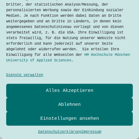
this year, I attended a presentation
Dritter, der statistischen Analyse/Messung, der
about…
personalisierten Werbung sowie der Einbindung sozialer
Lesen
Medien. Je nach Funktion werden dabei Daten an Dritte
Fish
weitergegeben und an Dritte in Ländern, in denen kein
and
angemessenes Datenschutzniveau vorliegt und von diesen
the
verarbeitet wird, z. B. die USA. Ihre Einwilligung ist
Power
stets freiwillig, für die Nutzung unserer Website nicht
of
erforderlich und kann jederzeit auf unserer Seite
Song:
The
abgelehnt oder widerrufen werden. Sie erteilen Ihre
Case
Einwilligung für alle Webseiten der
HM Hochschule München
of
University of Applied Sciences
.
Project
Breathless
Dienste verwalten
Datenschutzerklärung
Alles Akzeptieren
Kontakt
Impressum
Cookies
Ablehnen
Techtalkers sind Studierende und Profis der Technik-
und Technologie-Kommunikation der Hochschule München
Einstellungen ansehen
University of Applied Sciences.
Adresse
Hochschule München
Copyright © 2026 - WordPress Theme
Dachauer Str. 100a
Datenschutzerklärung
Impressum
80335 München
TechTalkers Team