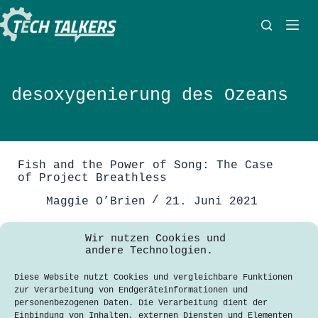
Zum
Inhalt
springen
desoxygenierung des Ozeans
Fish and the Power of Song: The Case
of Project Breathless
Maggie O’Brien
21. Juni 2021
Project Breathless is an
Wir nutzen Cookies und
interdisciplinary undertaking that
andere Technologien.
seeks to understand and communicate
the impact of low oxygen
Diese Website nutzt Cookies und vergleichbare Funktionen
environments. Their research hones in
zur Verarbeitung von Endgeräteinformationen und
on certain fish species, aquatic food
personenbezogenen Daten. Die Verarbeitung dient der
webs, and ecosystem services. Earlier
Einbindung von Inhalten, externen Diensten und Elementen