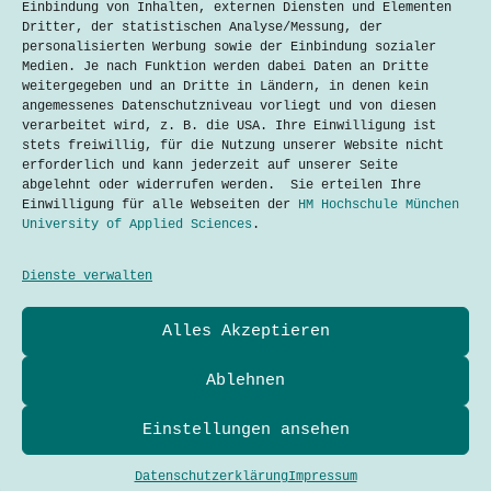
Einbindung von Inhalten, externen Diensten und Elementen
Dritter, der statistischen Analyse/Messung, der
In our world today we are surrounded
personalisierten Werbung sowie der Einbindung sozialer
by noise everywhere we go. Much of
Medien. Je nach Funktion werden dabei Daten an Dritte
our urban areas are packed with the
weitergegeben und an Dritte in Ländern, in denen kein
sounds of automobile horns blaring,
angemessenes Datenschutzniveau vorliegt und von diesen
airplanes flying above, construction,
verarbeitet wird, z. B. die USA. Ihre Einwilligung ist
and more. This all is considered
stets freiwillig, für die Nutzung unserer Website nicht
noise pollution, or the…
erforderlich und kann jederzeit auf unserer Seite
abgelehnt oder widerrufen werden. Sie erteilen Ihre
Lesen
An
Einwilligung für alle Webseiten der
HM Hochschule München
Unspoken
University of Applied Sciences
.
Source
of
Pollution
Dienste verwalten
Datenschutzerklärung
Alles Akzeptieren
Kontakt
Impressum
Cookies
Ablehnen
Techtalkers sind Studierende und Profis der Technik-
und Technologie-Kommunikation der Hochschule München
Einstellungen ansehen
University of Applied Sciences.
Adresse
Hochschule München
Copyright © 2026 - WordPress Theme
Dachauer Str. 100a
Datenschutzerklärung
Impressum