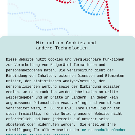
Wir nutzen Cookies und
DNA-Test-Kits – Wer bin ich? Wo komme
andere Technologien.
ich her?
Diese Website nutzt Cookies und vergleichbare Funktionen
Maria-Elisabeth Reichardt
zur Verarbeitung von Endgeräteinformationen und
31. Mai 2019
personenbezogenen Daten. Die Verarbeitung dient der
Einbindung von Inhalten, externen Diensten und Elementen
„Ich dachte ich hätte Wikinger als
Dritter, der statistischen Analyse/Messung, der
Vorfahren, aber leider bin ich zu
personalisierten Werbung sowie der Einbindung sozialer
fast 100 Prozent deutsch.“ Das ist
Medien. Je nach Funktion werden dabei Daten an Dritte
die enttäuschte Reaktion von
weitergegeben und an Dritte in Ländern, in denen kein
Kornelia, Studentin an der Hochschule
angemessenes Datenschutzniveau vorliegt und von diesen
München, über das Ergebnis eines DNA-
verarbeitet wird, z. B. die USA. Ihre Einwilligung ist
Test-Kits. Derzeit befinden sich
stets freiwillig, für die Nutzung unserer Website nicht
diese Kits in aller…
erforderlich und kann jederzeit auf unserer Seite
abgelehnt oder widerrufen werden. Sie erteilen Ihre
Lesen
DNA-
Einwilligung für alle Webseiten der
HM Hochschule München
Test-