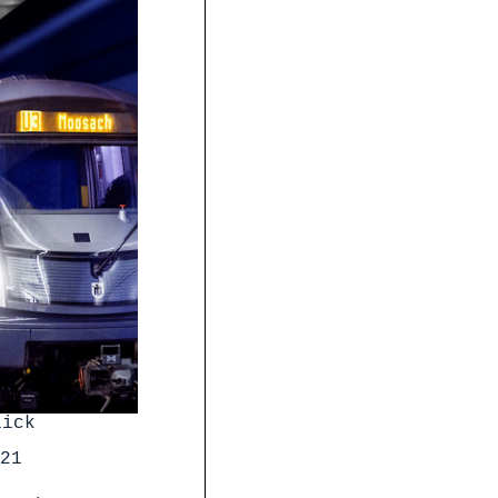
lick
21