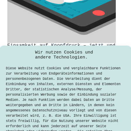
Einsamkeit auf Knopfdruck – jetzt und
dann
Wir nutzen Cookies und
andere Technologien.
Lisa Maria Richter
7. August 2020
Diese Website nutzt Cookies und vergleichbare Funktionen
zur Verarbeitung von Endgeräteinformationen und
Der Klassiker bei
personenbezogenen Daten. Die Verarbeitung dient der
Vorstellungsgesprächen und der
Einbindung von Inhalten, externen Diensten und Elementen
Liebling des Personalleiters: „Wo
Dritter, der statistischen Analyse/Messung, der
sehen Sie sich in fünf Jahren?“ Keine
personalisierten Werbung sowie der Einbindung sozialer
Frage birgt mehr Tücken als diese und
Medien. Je nach Funktion werden dabei Daten an Dritte
doch gehört sie zum
weitergegeben und an Dritte in Ländern, in denen kein
Vorstellungsgespräch wie das Amen in
angemessenes Datenschutzniveau vorliegt und von diesen
der Kirche. Es würde interessanter
verarbeitet wird, z. B. die USA. Ihre Einwilligung ist
ablaufen, wenn…
stets freiwillig, für die Nutzung unserer Website nicht
erforderlich und kann jederzeit auf unserer Seite
Lesen
Einsamkeit