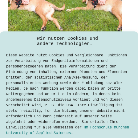
Wir nutzen Cookies und
andere Technologien.
Deepfakes – Ein Bild spricht mehr als
tausend Lügen
Diese Website nutzt Cookies und vergleichbare Funktionen
zur Verarbeitung von Endgeräteinformationen und
Peter Gladon
19. Juni 2020
personenbezogenen Daten. Die Verarbeitung dient der
Einbindung von Inhalten, externen Diensten und Elementen
Zu Beginn waren da die lustigen Face-
Dritter, der statistischen Analyse/Messung, der
Swapping-Apps mit denen jeder sein
personalisierten Werbung sowie der Einbindung sozialer
Antlitz mit dem „Gesicht“ eines
Medien. Je nach Funktion werden dabei Daten an Dritte
Toasters getauscht hat. Manchmal
weitergegeben und an Dritte in Ländern, in denen kein
führte die App auch zu einem Brett
angemessenes Datenschutzniveau vorliegt und von diesen
vorm Kopf, weil die Software eine
verarbeitet wird, z. B. die USA. Ihre Einwilligung ist
Fratze in der Holzmaserung erkannte.
stets freiwillig, für die Nutzung unserer Website nicht
Was als…
erforderlich und kann jederzeit auf unserer Seite
abgelehnt oder widerrufen werden. Sie erteilen Ihre
Lesen
Deepfakes
Einwilligung für alle Webseiten der
HM Hochschule München
–
University of Applied Sciences
.
Ein