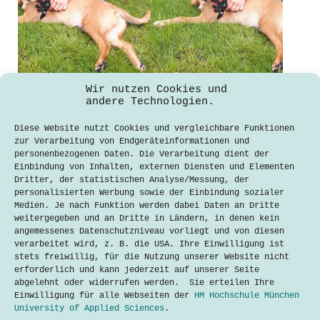
Wir nutzen Cookies und
andere Technologien.
Deepfakes – Ein Bild spricht mehr als
tausend Lügen
Diese Website nutzt Cookies und vergleichbare Funktionen
zur Verarbeitung von Endgeräteinformationen und
Peter Gladon
19. Juni 2020
personenbezogenen Daten. Die Verarbeitung dient der
Einbindung von Inhalten, externen Diensten und Elementen
Zu Beginn waren da die lustigen Face-
Dritter, der statistischen Analyse/Messung, der
Swapping-Apps mit denen jeder sein
personalisierten Werbung sowie der Einbindung sozialer
Antlitz mit dem „Gesicht“ eines
Medien. Je nach Funktion werden dabei Daten an Dritte
Toasters getauscht hat. Manchmal
weitergegeben und an Dritte in Ländern, in denen kein
führte die App auch zu einem Brett
angemessenes Datenschutzniveau vorliegt und von diesen
vorm Kopf, weil die Software eine
verarbeitet wird, z. B. die USA. Ihre Einwilligung ist
Fratze in der Holzmaserung erkannte.
stets freiwillig, für die Nutzung unserer Website nicht
Was als…
erforderlich und kann jederzeit auf unserer Seite
abgelehnt oder widerrufen werden. Sie erteilen Ihre
Lesen
Deepfakes
Einwilligung für alle Webseiten der
HM Hochschule München
–
University of Applied Sciences
.
Ein