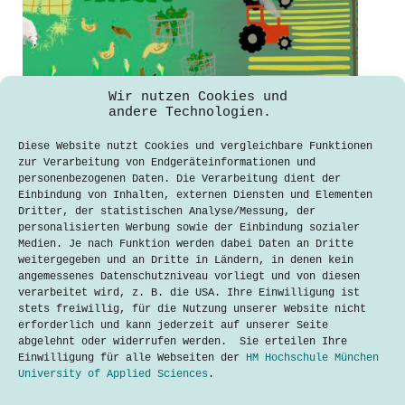
Wir nutzen Cookies und
andere Technologien.
The Dire Need For Change in
Diese Website nutzt Cookies und vergleichbare Funktionen
Conventional Farming Via Agroecology
zur Verarbeitung von Endgeräteinformationen und
personenbezogenen Daten. Die Verarbeitung dient der
Jade Nguyen
5. Mai 2022
Einbindung von Inhalten, externen Diensten und Elementen
Dritter, der statistischen Analyse/Messung, der
We consume food multiple times per
personalisierten Werbung sowie der Einbindung sozialer
day: Every. Single. Day. Yet, we tend
Medien. Je nach Funktion werden dabei Daten an Dritte
to lack a full understanding of what
weitergegeben und an Dritte in Ländern, in denen kein
inputs, labor, and processes need to
angemessenes Datenschutzniveau vorliegt und von diesen
take place before we take a bite. A
verarbeitet wird, z. B. die USA. Ihre Einwilligung ist
vast majority of consumers are
stets freiwillig, für die Nutzung unserer Website nicht
unaware…
erforderlich und kann jederzeit auf unserer Seite
abgelehnt oder widerrufen werden. Sie erteilen Ihre
Lesen
The
Einwilligung für alle Webseiten der
HM Hochschule München
Dire
University of Applied Sciences
.
Need
For