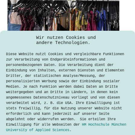
Wir nutzen Cookies und
andere Technologien.
Fast Fashion versus Slow Fashion:
Entsteht ein neuer Trend?
Diese Website nutzt Cookies und vergleichbare Funktionen
zur Verarbeitung von Endgeräteinformationen und
Maxie Petzold
7. Juni 2021
personenbezogenen Daten. Die Verarbeitung dient der
Einbindung von Inhalten, externen Diensten und Elementen
In der heutigen Zeit jagt ein Trend
Dritter, der statistischen Analyse/Messung, der
den nächsten. Kaum ist ein
personalisierten Werbung sowie der Einbindung sozialer
Kleidungsstück beim Konsumenten
Medien. Je nach Funktion werden dabei Daten an Dritte
angesagt, so ist es im nächsten
weitergegeben und an Dritte in Ländern, in denen kein
Moment wieder aus der Mode. Fast
angemessenes Datenschutzniveau vorliegt und von diesen
Fashion heißt das in der Branche.
verarbeitet wird, z. B. die USA. Ihre Einwilligung ist
Fast Fashion, zu Deutsch „schnelle
stets freiwillig, für die Nutzung unserer Website nicht
Mode“, bezeichnet…
erforderlich und kann jederzeit auf unserer Seite
abgelehnt oder widerrufen werden. Sie erteilen Ihre
Lesen
Fast
Einwilligung für alle Webseiten der
HM Hochschule München
Fashion
University of Applied Sciences
.
versus