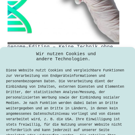
Genome-Editing – Keine Technik ohne
Risiko
Wir nutzen Cookies und
andere Technologien.
Teresa Schießl
22. Juni 2018
Diese Website nutzt Cookies und vergleichbare Funktionen
Interview mit Chris-Carolin Schön und
zur Verarbeitung von Endgeräteinformationen und
Christoph Then Am 07.05.2018 fand das
personenbezogenen Daten. Die Verarbeitung dient der
erste Science Café der Münchner
Einbindung von Inhalten, externen Diensten und Elementen
Volkshochschule in Kooperation mit
Dritter, der statistischen Analyse/Messung, der
der Deutschen Akademie der
personalisierten Werbung sowie der Einbindung sozialer
Technikwissenschaften statt. Die
Medien. Je nach Funktion werden dabei Daten an Dritte
Gewinner des Science-Slams im
weitergegeben und an Dritte in Ländern, in denen kein
Februar, Chris-Carolin Schön
angemessenes Datenschutzniveau vorliegt und von diesen
(Inhaberin des Lehrstuhls für
verarbeitet wird, z. B. die USA. Ihre Einwilligung ist
Pflanzenzüchtung an…
stets freiwillig, für die Nutzung unserer Website nicht
erforderlich und kann jederzeit auf unserer Seite
Lesen
Genome-