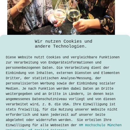
Wir nutzen Cookies und
Oh Handy, wir können unsere Finger
andere Technologien.
nicht von dir lassen
Diese Website nutzt Cookies und vergleichbare Funktionen
Jessica Melanie Dancs
zur Verarbeitung von Endgeräteinformationen und
31. März 2022
personenbezogenen Daten. Die Verarbeitung dient der
Einbindung von Inhalten, externen Diensten und Elementen
Ich wache morgens auf und schaue als
Dritter, der statistischen Analyse/Messung, der
erstes, was es Neues auf Instagram
personalisierten Werbung sowie der Einbindung sozialer
gibt. Mein Handy ist mein Wecker,
Medien. Je nach Funktion werden dabei Daten an Dritte
meine Unterhaltung, mein Wegweiser,
weitergegeben und an Dritte in Ländern, in denen kein
mein Kommunikator, mein Alles. Bin
angemessenes Datenschutzniveau vorliegt und von diesen
ich handyabhängig? Bin ich
verarbeitet wird, z. B. die USA. Ihre Einwilligung ist
handyabhängig? Seit ein paar Monaten
stets freiwillig, für die Nutzung unserer Website nicht
fällt mir…
erforderlich und kann jederzeit auf unserer Seite
abgelehnt oder widerrufen werden. Sie erteilen Ihre
Lesen
Oh
Einwilligung für alle Webseiten der
HM Hochschule München
Handy,