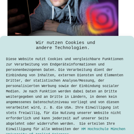
Wir nutzen Cookies und
Stumpf & stumpfer – Social-Media,
andere Technologien.
Humor und ich
Diese Website nutzt Cookies und vergleichbare Funktionen
Orkun Recep Gedik
zur Verarbeitung von Endgeräteinformationen und
3. Februar 2022
personenbezogenen Daten. Die Verarbeitung dient der
Einbindung von Inhalten, externen Diensten und Elementen
Seit dem Hype um „Memes“ im Jahr 2013
Dritter, der statistischen Analyse/Messung, der
benutze ich hauptsächlich Social-
personalisierten Werbung sowie der Einbindung sozialer
Media-Kanäle wie Instagram, Twitter
Medien. Je nach Funktion werden dabei Daten an Dritte
oder Reddit, um Lustiges zu
weitergegeben und an Dritte in Ländern, in denen kein
entdecken. Die Plattformen haben sich
angemessenes Datenschutzniveau vorliegt und von diesen
in den neun Jahren definitiv
verarbeitet wird, z. B. die USA. Ihre Einwilligung ist
verändert. ­– Und mit ihnen ich mich
stets freiwillig, für die Nutzung unserer Website nicht
auch. Ich finde…
erforderlich und kann jederzeit auf unserer Seite
abgelehnt oder widerrufen werden. Sie erteilen Ihre
Lesen
Stumpf
Einwilligung für alle Webseiten der
HM Hochschule München
&