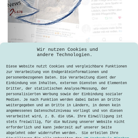
Soziale Medien ergreifen Maßnahmen
Wir nutzen Cookies und
für mehr Transparenz und weniger
andere Technologien.
Konkurrenz auf ihren Plattformen
Diese Website nutzt Cookies und vergleichbare Funktionen
Nina Sueltemeyer
zur Verarbeitung von Endgeräteinformationen und
13. November 2019
personenbezogenen Daten. Die Verarbeitung dient der
Einbindung von Inhalten, externen Diensten und Elementen
Soziale Medien, bekannt als Social
Dritter, der statistischen Analyse/Messung, der
Media, haben in den letzten Jahren
personalisierten Werbung sowie der Einbindung sozialer
wesentlich an Einfluss und Bedeutung
Medien. Je nach Funktion werden dabei Daten an Dritte
gewonnen. Damit rücken Probleme, wie
weitergegeben und an Dritte in Ländern, in denen kein
Intransparenz auf den Plattformen und
angemessenes Datenschutzniveau vorliegt und von diesen
der Wettkampf um Follower und Likes
verarbeitet wird, z. B. die USA. Ihre Einwilligung ist
unter den Nutzern, in den Fokus. Die
stets freiwillig, für die Nutzung unserer Website nicht
CEOs…
erforderlich und kann jederzeit auf unserer Seite
abgelehnt oder widerrufen werden. Sie erteilen Ihre
Lesen
Soziale