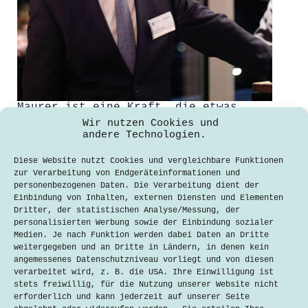
Maurer ist eine Kraft, die etwas
bewegt
Wir nutzen Cookies und
andere Technologien.
David Rusic
21. November 2019
Diese Website nutzt Cookies und vergleichbare Funktionen
Der Preis des VDI Bezirksvereins
zur Verarbeitung von Endgeräteinformationen und
München, Ober- und Niederbayern e.V.
personenbezogenen Daten. Die Verarbeitung dient der
gilt als einer der wichtigsten
Einbindung von Inhalten, externen Diensten und Elementen
Förderpreise im Ingenieurwesen in
Dritter, der statistischen Analyse/Messung, der
Südbayern und Österreich.
personalisierten Werbung sowie der Einbindung sozialer
Ausgezeichnet werden herausragende
Medien. Je nach Funktion werden dabei Daten an Dritte
wissenschaftliche Arbeiten junger
weitergegeben und an Dritte in Ländern, in denen kein
Ingenieurinnen und Ingenieure.
angemessenes Datenschutzniveau vorliegt und von diesen
Kooperationspartner und Ausrichter
verarbeitet wird, z. B. die USA. Ihre Einwilligung ist
der diesjährigen Veranstaltung am
stets freiwillig, für die Nutzung unserer Website nicht
15.11.2019 ist…
erforderlich und kann jederzeit auf unserer Seite