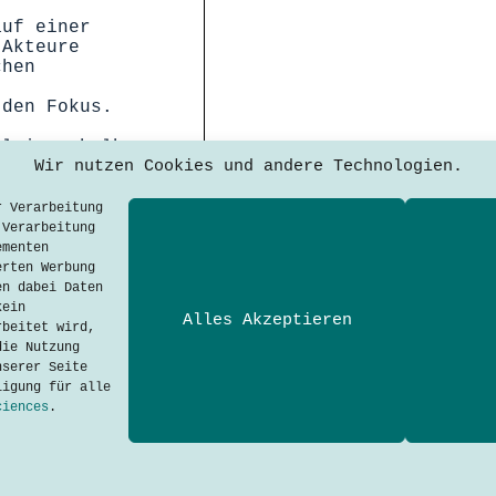
auf einer
 Akteure
chen
 den Fokus.
el innerhalb…
Wir nutzen Cookies und andere Technologien.
r Verarbeitung
 Verarbeitung
ementen
erten Werbung
en dabei Daten
kein
Alles Akzeptieren
rbeitet wird,
Techtalkers sind Studiere
die Nutzung
Technologie-Kommunikation
nserer Seite
Applied Sciences.
ligung für alle
ciences
.
Adresse
Hochschule München
Dachauer Str. 100a
80335 München