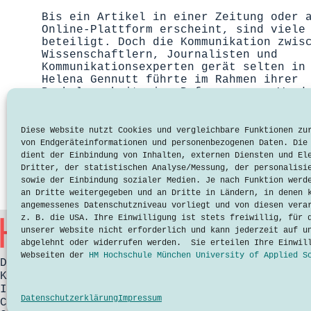
Bis ein Artikel in einer Zeitung oder 
Online-Plattform erscheint, sind viele
beteiligt. Doch die Kommunikation zwis
Wissenschaftlern, Journalisten und
Kommunikationsexperten gerät selten in
Helena Gennutt führte im Rahmen ihrer
Bachelorarbeit eine Befragung zum Wand
Lesen
Mut
zum
Diese Website nutzt Cookies und vergleichbare Funktionen zu
Dialog:
von Endgeräteinformationen und personenbezogenen Daten. Die
Den
dient der Einbindung von Inhalten, externen Diensten und El
Wandel
Dritter, der statistischen Analyse/Messung, der personalisi
der
sowie der Einbindung sozialer Medien. Je nach Funktion werd
Wissenschaftskommunikation
an Dritte weitergegeben und an Dritte in Ländern, in denen 
gemeinsam
angemessenes Datenschutzniveau vorliegt und von diesen vera
gestalten
z. B. die USA. Ihre Einwilligung ist stets freiwillig, für 
unserer Website nicht erforderlich und kann jederzeit auf u
abgelehnt oder widerrufen werden. Sie erteilen Ihre Einwil
Webseiten der
HM Hochschule München University of Applied S
Datenschutzerklärung
Kontakt
Impressum
Datenschutzerklärung
Impressum
Cookies