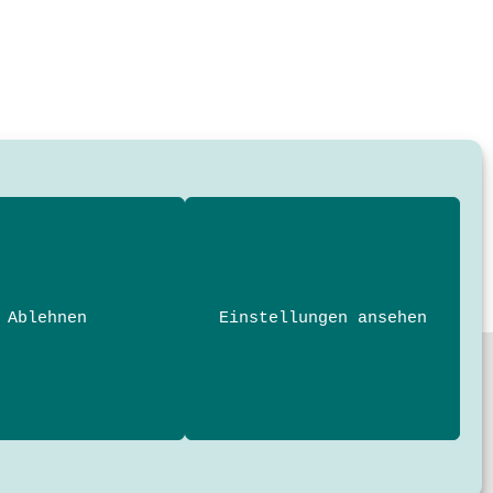
Ablehnen
Einstellungen ansehen
nde und Profis der Technik- und
 der Hochschule München University of