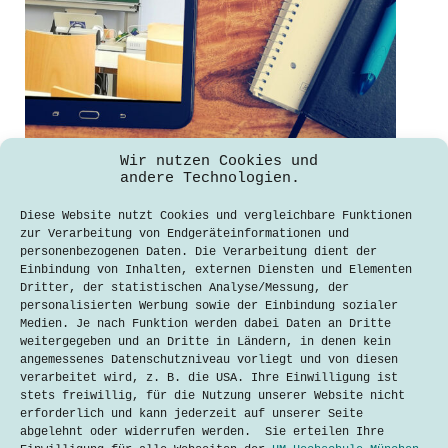
Durch die Krise lernen: Online-
Wir nutzen Cookies und
Bildung in Zeiten der Isolation
andere Technologien.
Maruf Magsudi
12. Juni 2020
Diese Website nutzt Cookies und vergleichbare Funktionen
zur Verarbeitung von Endgeräteinformationen und
Die Corona-Pandemie hat dramatische
personenbezogenen Daten. Die Verarbeitung dient der
Auswirkungen auf Gesellschaft und
Einbindung von Inhalten, externen Diensten und Elementen
Wirtschaft. Ein Bereich scheint
Dritter, der statistischen Analyse/Messung, der
jedoch von der Krise zu profitieren:
personalisierten Werbung sowie der Einbindung sozialer
die Digitalisierung. Jüngst sprach
Medien. Je nach Funktion werden dabei Daten an Dritte
der Bundestagspräsident Wolfgang
weitergegeben und an Dritte in Ländern, in denen kein
Schäuble von einem „starken Schub in
angemessenes Datenschutzniveau vorliegt und von diesen
Richtung Digitalisierung“ durch
verarbeitet wird, z. B. die USA. Ihre Einwilligung ist
Corona. Techtalkers beleuchtet nun
stets freiwillig, für die Nutzung unserer Website nicht
eine vermeintliche…
erforderlich und kann jederzeit auf unserer Seite
abgelehnt oder widerrufen werden. Sie erteilen Ihre
Lesen
Durch