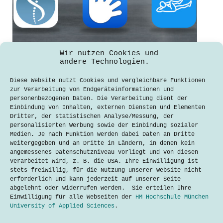
Wir nutzen Cookies und
andere Technologien.
Apps gegen Rückenschmerzen im Test
Diese Website nutzt Cookies und vergleichbare Funktionen
zur Verarbeitung von Endgeräteinformationen und
Katharina Brändle
9. Juni 2020
personenbezogenen Daten. Die Verarbeitung dient der
Einbindung von Inhalten, externen Diensten und Elementen
Deutschland hat Rücken. Jeder dritte
Dritter, der statistischen Analyse/Messung, der
Erwachsene leidet oft oder ständig an
personalisierten Werbung sowie der Einbindung sozialer
Rückenschmerzen. Schuld daran ist vor
Medien. Je nach Funktion werden dabei Daten an Dritte
allem: das Sitzen. Ohne viel Aufwand
weitergegeben und an Dritte in Ländern, in denen kein
kann jeder selbst etwas dagegen tun,
angemessenes Datenschutzniveau vorliegt und von diesen
denn geeignete Übungen lindern das
verarbeitet wird, z. B. die USA. Ihre Einwilligung ist
Leid. Apps helfen dabei. Die
stets freiwillig, für die Nutzung unserer Website nicht
TechTalkers haben…
erforderlich und kann jederzeit auf unserer Seite
abgelehnt oder widerrufen werden. Sie erteilen Ihre
Lesen
Apps
Einwilligung für alle Webseiten der
HM Hochschule München
gegen
University of Applied Sciences
.
Rückenschmerzen
im