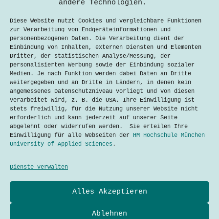
andere Technologien.
Dario Filipovic
17. Dezember 2018
Diese Website nutzt Cookies und vergleichbare Funktionen
zur Verarbeitung von Endgeräteinformationen und
Mit Raketentests, neuen Satelliten
personenbezogenen Daten. Die Verarbeitung dient der
und Plänen zur Kolonisierung des
Einbindung von Inhalten, externen Diensten und Elementen
Planeten Mars begeistert das
Dritter, der statistischen Analyse/Messung, der
amerikanische Raumfahrtunternehmen
personalisierten Werbung sowie der Einbindung sozialer
SpaceX Millionen Weltraumbegeisterte
Medien. Je nach Funktion werden dabei Daten an Dritte
weltweit. Zuletzt sorgte der
weitergegeben und an Dritte in Ländern, in denen kein
polarisierende Gründer Elon Musk vor
angemessenes Datenschutzniveau vorliegt und von diesen
drei Wochen mit der Aussage, dass er
verarbeitet wird, z. B. die USA. Ihre Einwilligung ist
selbst ebenfalls zum Mars fliegen
stets freiwillig, für die Nutzung unserer Website nicht
wolle,…
erforderlich und kann jederzeit auf unserer Seite
abgelehnt oder widerrufen werden. Sie erteilen Ihre
Lesen
SpaceX
Einwilligung für alle Webseiten der
HM Hochschule München
–
University of Applied Sciences
.
Schon
bald
erste
Dienste verwalten
Menschen
auf
Datenschutzerklärung
Alles Akzeptieren
Kontakt
dem
Impressum
Mars?
Cookies
Ablehnen