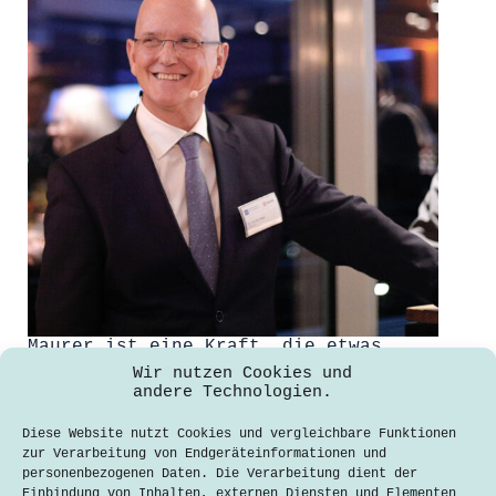
Maurer ist eine Kraft, die etwas
bewegt
Wir nutzen Cookies und
andere Technologien.
David Rusic
21. November 2019
Diese Website nutzt Cookies und vergleichbare Funktionen
Der Preis des VDI Bezirksvereins
zur Verarbeitung von Endgeräteinformationen und
München, Ober- und Niederbayern e.V.
personenbezogenen Daten. Die Verarbeitung dient der
gilt als einer der wichtigsten
Einbindung von Inhalten, externen Diensten und Elementen