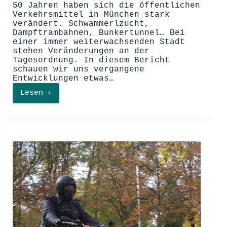
50 Jahren haben sich die öffentlichen
Verkehrsmittel in München stark
verändert. Schwammerlzucht,
Dampftrambahnen, Bunkertunnel… Bei
einer immer weiterwachsenden Stadt
stehen Veränderungen an der
Tagesordnung. In diesem Bericht
schauen wir uns vergangene
Entwicklungen etwas…
Lesen
50
Jahre
U-
Bahn
in
München
–
Ein
Rückblick