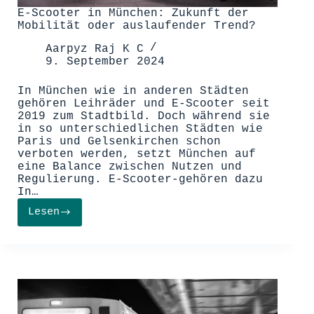
E-Scooter in München: Zukunft der
Mobilität oder auslaufender Trend?
Aarpyz Raj K C
9. September 2024
In München wie in anderen Städten
gehören Leihräder und E-Scooter seit
2019 zum Stadtbild. Doch während sie
in so unterschiedlichen Städten wie
Paris und Gelsenkirchen schon
verboten werden, setzt München auf
eine Balance zwischen Nutzen und
Regulierung. E-Scooter-gehören dazu
In…
Lesen
E-
Scooter
in
München:
Zukunft
der
Mobilität
oder
auslaufender