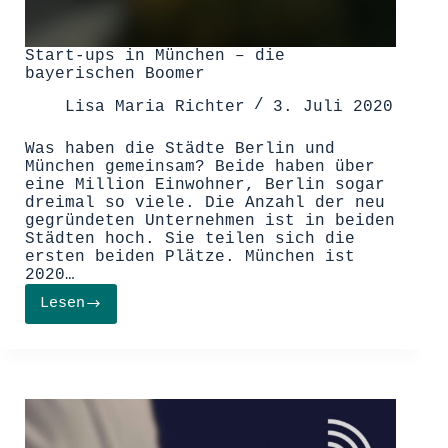
Start-ups in München – die
bayerischen Boomer
Lisa Maria Richter
3. Juli 2020
Was haben die Städte Berlin und
München gemeinsam? Beide haben über
eine Million Einwohner, Berlin sogar
dreimal so viele. Die Anzahl der neu
gegründeten Unternehmen ist in beiden
Städten hoch. Sie teilen sich die
ersten beiden Plätze. München ist
2020…
Lesen
Start-
ups
in
München
–
die
bayerischen
Boomer