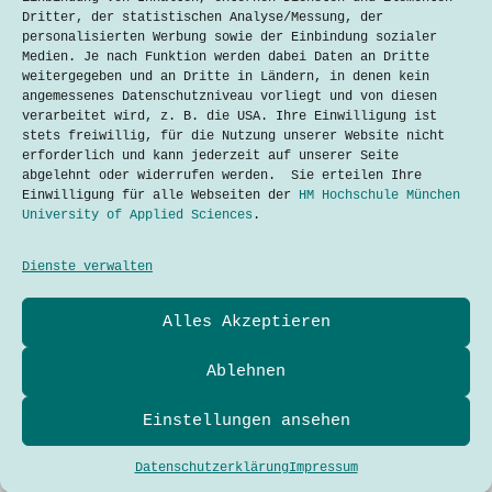
Förderpreise im Ingenieurwesen in
Dritter, der statistischen Analyse/Messung, der
Südbayern und Österreich.
personalisierten Werbung sowie der Einbindung sozialer
Ausgezeichnet werden herausragende
Medien. Je nach Funktion werden dabei Daten an Dritte
wissenschaftliche Arbeiten junger
weitergegeben und an Dritte in Ländern, in denen kein
Ingenieurinnen und Ingenieure.
angemessenes Datenschutzniveau vorliegt und von diesen
Kooperationspartner und Ausrichter
verarbeitet wird, z. B. die USA. Ihre Einwilligung ist
der diesjährigen Veranstaltung am
stets freiwillig, für die Nutzung unserer Website nicht
15.11.2019 ist…
erforderlich und kann jederzeit auf unserer Seite
abgelehnt oder widerrufen werden. Sie erteilen Ihre
Lesen
Maurer
Einwilligung für alle Webseiten der
HM Hochschule München
ist
University of Applied Sciences
.
eine
Kraft,
die
Dienste verwalten
etwas
bewegt
Datenschutzerklärung
Alles Akzeptieren
Kontakt
Impressum
Cookies
Ablehnen
Techtalkers sind Studierende und Profis der Technik-
und Technologie-Kommunikation der Hochschule München
Einstellungen ansehen
University of Applied Sciences.
Adresse
Hochschule München
Copyright © 2026 - WordPress Theme
Dachauer Str. 100a
Datenschutzerklärung
Impressum
80335 München
TechTalkers Team