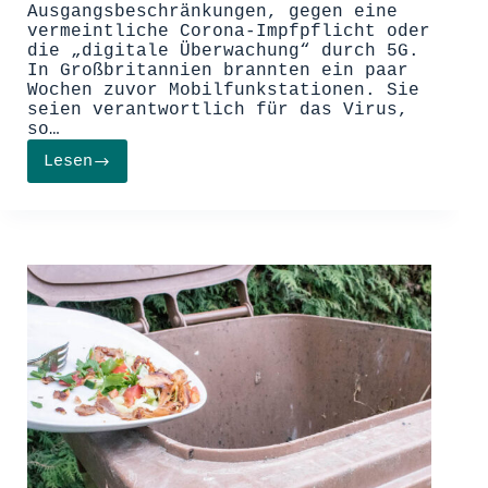
Ausgangsbeschränkungen, gegen eine
vermeintliche Corona-Impfpflicht oder
die „digitale Überwachung“ durch 5G.
In Großbritannien brannten ein paar
Wochen zuvor Mobilfunkstationen. Sie
seien verantwortlich für das Virus,
so…
Lesen
5G
–
Offensive
in
stürmischen
Zeiten