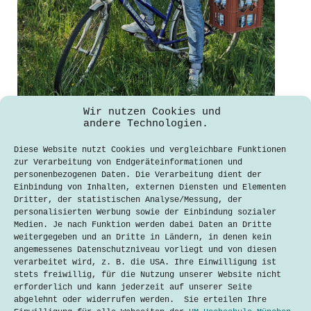
funcoo – der Getränkekistenhalter für
Wir nutzen Cookies und
Fahrräder
andere Technologien.
Nirmela Karahasan
Diese Website nutzt Cookies und vergleichbare Funktionen
16. Dezember 2020
zur Verarbeitung von Endgeräteinformationen und
personenbezogenen Daten. Die Verarbeitung dient der
Das Münchner Start-up „funcoo“ hat
Einbindung von Inhalten, externen Diensten und Elementen
einen Aufsatz für den
Dritter, der statistischen Analyse/Messung, der
Fahrradgepäckträger entwickelt, der
personalisierten Werbung sowie der Einbindung sozialer
als Halterung für den Transport von
Medien. Je nach Funktion werden dabei Daten an Dritte
Getränken dient. Stefan Roglmeier
weitergegeben und an Dritte in Ländern, in denen kein
studiert Maschinenbau an der
angemessenes Datenschutzniveau vorliegt und von diesen
Hochschule München und ist Gründer
verarbeitet wird, z. B. die USA. Ihre Einwilligung ist
und CEO bei funcoo. Im Interview
stets freiwillig, für die Nutzung unserer Website nicht
spricht er mit…
erforderlich und kann jederzeit auf unserer Seite
abgelehnt oder widerrufen werden. Sie erteilen Ihre
Lesen
funcoo