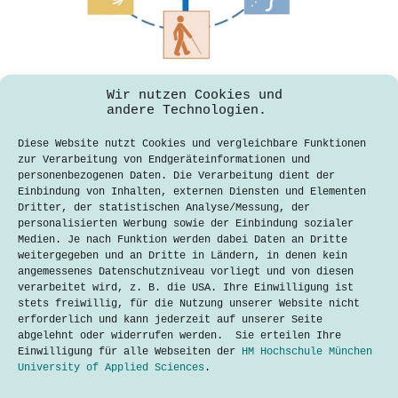
Wir nutzen Cookies und
andere Technologien.
10 Tipps für eine barrierefreie
Diese Website nutzt Cookies und vergleichbare Funktionen
Website
zur Verarbeitung von Endgeräteinformationen und
personenbezogenen Daten. Die Verarbeitung dient der
Ariane Isabelle Schumacher
Einbindung von Inhalten, externen Diensten und Elementen
25. April 2019
Dritter, der statistischen Analyse/Messung, der
personalisierten Werbung sowie der Einbindung sozialer
Modern ist, wer seine Website
Medien. Je nach Funktion werden dabei Daten an Dritte
barrierefrei gestaltet. Annett
weitergegeben und an Dritte in Ländern, in denen kein
Farnetani, Expertin für barrierefreie
angemessenes Datenschutzniveau vorliegt und von diesen
Medien bei Mindscreen, verrät uns 10
verarbeitet wird, z. B. die USA. Ihre Einwilligung ist
Tipps und Tricks, mit denen auch du
stets freiwillig, für die Nutzung unserer Website nicht
deine Website barrierefrei machst:
erforderlich und kann jederzeit auf unserer Seite
abgelehnt oder widerrufen werden. Sie erteilen Ihre
Lesen
10
Einwilligung für alle Webseiten der
HM Hochschule München
Tipps
University of Applied Sciences
.
für
eine