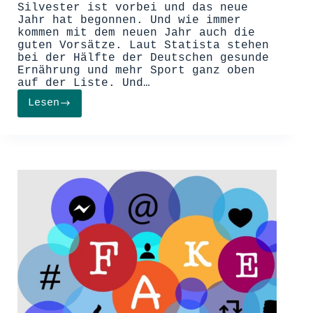
Silvester ist vorbei und das neue
Jahr hat begonnen. Und wie immer
kommen mit dem neuen Jahr auch die
guten Vorsätze. Laut Statista stehen
bei der Hälfte der Deutschen gesunde
Ernährung und mehr Sport ganz oben
auf der Liste. Und…
Lesen
Gymondo
oder
die
„Pam“-
App?
–
Fitness-
Apps
im
Vergleich