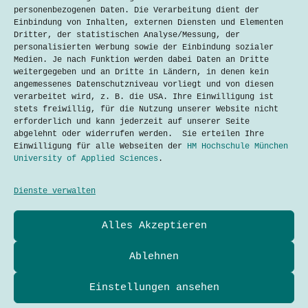
13. November 2019
personenbezogenen Daten. Die Verarbeitung dient der
Einbindung von Inhalten, externen Diensten und Elementen
Soziale Medien, bekannt als Social
Dritter, der statistischen Analyse/Messung, der
Media, haben in den letzten Jahren
personalisierten Werbung sowie der Einbindung sozialer
wesentlich an Einfluss und Bedeutung
Medien. Je nach Funktion werden dabei Daten an Dritte
gewonnen. Damit rücken Probleme, wie
weitergegeben und an Dritte in Ländern, in denen kein
Intransparenz auf den Plattformen und
angemessenes Datenschutzniveau vorliegt und von diesen
der Wettkampf um Follower und Likes
verarbeitet wird, z. B. die USA. Ihre Einwilligung ist
unter den Nutzern, in den Fokus. Die
stets freiwillig, für die Nutzung unserer Website nicht
CEOs…
erforderlich und kann jederzeit auf unserer Seite
abgelehnt oder widerrufen werden. Sie erteilen Ihre
Lesen
Soziale
Einwilligung für alle Webseiten der
HM Hochschule München
Medien
University of Applied Sciences
.
ergreifen
Maßnahmen
für
Dienste verwalten
mehr
Transparenz
Datenschutzerklärung
Alles Akzeptieren
und
Kontakt
Impressum
weniger
Cookies
Konkurrenz
Ablehnen
auf
Techtalkers sind Studierende und Profis der Technik-
ihren
und Technologie-Kommunikation der Hochschule München
Plattformen
Einstellungen ansehen
University of Applied Sciences.
Adresse
Hochschule München