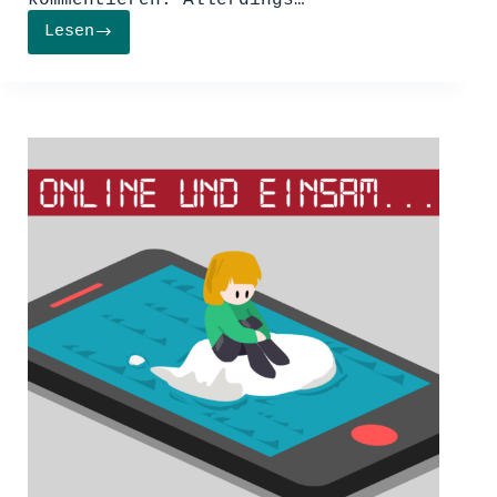
Lesen
Gezielte
Verteilung
von
Falschinformationen
in
Sozialen
Medien