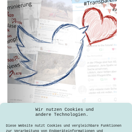
dann
Soziale Medien ergreifen Maßnahmen
Wir nutzen Cookies und
für mehr Transparenz und weniger
andere Technologien.
Konkurrenz auf ihren Plattformen
Diese Website nutzt Cookies und vergleichbare Funktionen
Nina Sueltemeyer
zur Verarbeitung von Endgeräteinformationen und