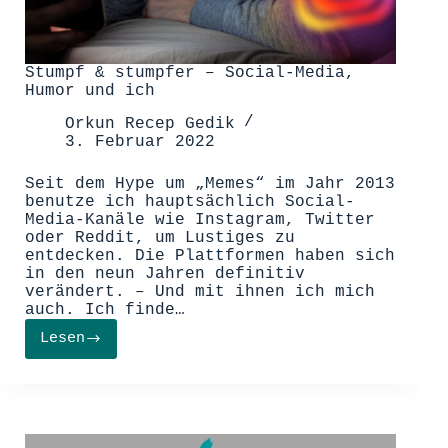
Stumpf & stumpfer – Social-Media,
Humor und ich
Orkun Recep Gedik
3. Februar 2022
Seit dem Hype um „Memes“ im Jahr 2013
benutze ich hauptsächlich Social-
Media-Kanäle wie Instagram, Twitter
oder Reddit, um Lustiges zu
entdecken. Die Plattformen haben sich
in den neun Jahren definitiv
verändert. ­– Und mit ihnen ich mich
auch. Ich finde…
Lesen
Stumpf
&
stumpfer
–
Social-
Media,
Humor