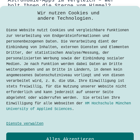
Astronomie-Apps im Vergleich – Wer
holt Ihnen die Sterne vom Himmel?
Wir nutzen Cookies und
Charis Hoeft-Schreiner
andere Technologien.
12. Dezember 2023
Diese Website nutzt Cookies und vergleichbare Funktionen
Die Sternenkunde fasziniert
zur Verarbeitung von Endgeräteinformationen und
Wissenschaftler und Hobbyastronomen.
personenbezogenen Daten. Die Verarbeitung dient der
Früher eigneten sich Menschen dieses
Einbindung von Inhalten, externen Diensten und Elementen
Wissen durch Bücher, kostspielige
Dritter, der statistischen Analyse/Messung, der
Teleskope und aufwendige
personalisierten Werbung sowie der Einbindung sozialer
Himmelsbeobachtungen an. Heute
Medien. Je nach Funktion werden dabei Daten an Dritte
greifen Astronomie-Enthusiasten auf
weitergegeben und an Dritte in Ländern, in denen kein
gebündeltes Wissen in sogenannten
angemessenes Datenschutzniveau vorliegt und von diesen
„Astro-Apps“ zurück. TechTalkers-
verarbeitet wird, z. B. die USA. Ihre Einwilligung ist
Redakteurin Charis Höft-Schreiner hat
stets freiwillig, für die Nutzung unserer Website nicht
die Apps “Sky Guide” und “SkyView…
erforderlich und kann jederzeit auf unserer Seite
abgelehnt oder widerrufen werden. Sie erteilen Ihre
Lesen
Astronomie-
Einwilligung für alle Webseiten der
HM Hochschule München
Apps
University of Applied Sciences
.
im
Vergleich
–
Dienste verwalten
Wer
holt
Datenschutzerklärung
Alles Akzeptieren
Kontakt
Ihnen