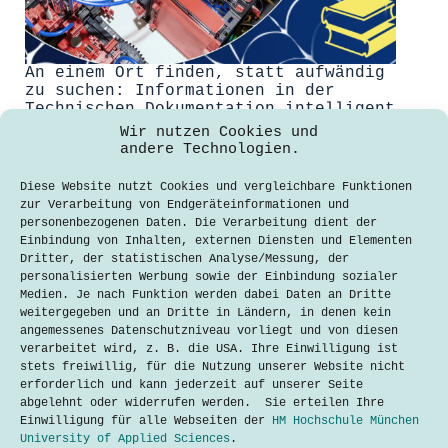
An einem Ort finden, statt aufwändig
zu suchen: Informationen in der
Technischen Dokumentation intelligent
vernetzen
Wir nutzen Cookies und
andere Technologien.
Magdalena Binder
20. November 2019
Diese Website nutzt Cookies und vergleichbare Funktionen
zur Verarbeitung von Endgeräteinformationen und
Technische Dokumentation aus einem
personenbezogenen Daten. Die Verarbeitung dient der
Guss, selbst bei vielen Quellen: Ein
Einbindung von Inhalten, externen Diensten und Elementen
Studierendenprojekt der Hochschule
Dritter, der statistischen Analyse/Messung, der
München simuliert, wie technische
personalisierten Werbung sowie der Einbindung sozialer
Informationen im Maschinen- und
Medien. Je nach Funktion werden dabei Daten an Dritte
Anlagenbau intelligent bereitgestellt
weitergegeben und an Dritte in Ländern, in denen kein
werden. Die Hochschule München stellt
angemessenes Datenschutzniveau vorliegt und von diesen
ihre Lösung auf der Tekom-
verarbeitet wird, z. B. die USA. Ihre Einwilligung ist
Jahrestagung in Stuttgart dem
stets freiwillig, für die Nutzung unserer Website nicht
Fachpublikum aus der…
erforderlich und kann jederzeit auf unserer Seite
abgelehnt oder widerrufen werden. Sie erteilen Ihre
Lesen
An
Einwilligung für alle Webseiten der
HM Hochschule München
einem
University of Applied Sciences
.