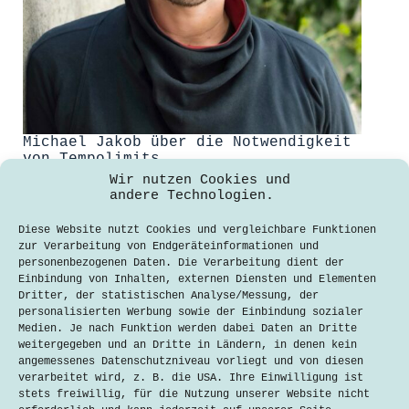
Michael Jakob über die Notwendigkeit
von Tempolimits
Wir nutzen Cookies und
Khalid Ibrahim-Mohamed
andere Technologien.
14. Juni 2024
Diese Website nutzt Cookies und vergleichbare Funktionen
Michael Jakob, ist Experte für die
zur Verarbeitung von Endgeräteinformationen und
Verteilungswirkungen von
personenbezogenen Daten. Die Verarbeitung dient der
Klimaschutzmaßnahmen und soziale
Einbindung von Inhalten, externen Diensten und Elementen
Gerechtigkeit. Bei Climate Transition
Dritter, der statistischen Analyse/Messung, der
Economics forscht er zu Themen wie
personalisierten Werbung sowie der Einbindung sozialer
Klimapolitik, Klimaschutzmaßnahmen
Medien. Je nach Funktion werden dabei Daten an Dritte
und CO2-Bepreisung. Im Interview
weitergegeben und an Dritte in Ländern, in denen kein
spricht er über Tempolimits und deren
angemessenes Datenschutzniveau vorliegt und von diesen
Auswirkungen auf CO2-Emissionen und
verarbeitet wird, z. B. die USA. Ihre Einwilligung ist
Verkehrssicherheit. Khalid Ibrahim-
stets freiwillig, für die Nutzung unserer Website nicht
Mohamed:…