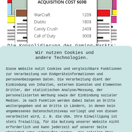
Die Konsolidierung des Gaming-Markts:
Microsofts Übernahme von Activision
Wir nutzen Cookies und
Blizzard (Kommentar)
andere Technologien.
Ben-Orlando Lampert
Diese Website nutzt Cookies und vergleichbare Funktionen
6. Dezember 2023
zur Verarbeitung von Endgeräteinformationen und
personenbezogenen Daten. Die Verarbeitung dient der
Microsofts hat den Videospiel-
Einbindung von Inhalten, externen Diensten und Elementen
Giganten Activision Blizzard für 68,7
Dritter, der statistischen Analyse/Messung, der
Milliarden Dollar erworben und sorgt
personalisierten Werbung sowie der Einbindung sozialer
damit nicht nur in der Gaming-
Medien. Je nach Funktion werden dabei Daten an Dritte
Industrie für Aufsehen. Die Übernahme
weitergegeben und an Dritte in Ländern, in denen kein
könnte langfristige Auswirkungen auf
angemessenes Datenschutzniveau vorliegt und von diesen
Verbraucher haben. Für den Konzern
verarbeitet wird, z. B. die USA. Ihre Einwilligung ist
war es weit mehr als nur ein
stets freiwillig, für die Nutzung unserer Website nicht
finanzieller…
erforderlich und kann jederzeit auf unserer Seite