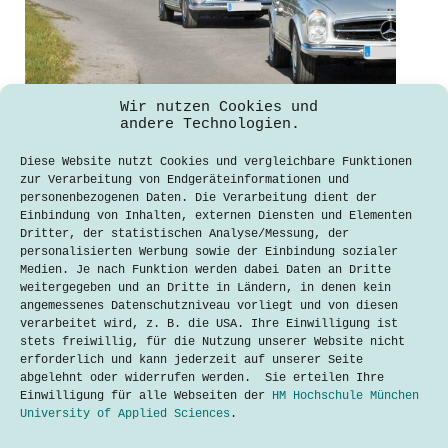
Wir nutzen Cookies und
andere Technologien.
Mit Bleifuß in den Klimaschutz
Diese Website nutzt Cookies und vergleichbare Funktionen
zur Verarbeitung von Endgeräteinformationen und
Erik Bornemann
4. November 2021
personenbezogenen Daten. Die Verarbeitung dient der
Einbindung von Inhalten, externen Diensten und Elementen
Jetzt ist es also so weit: Es gibt
Dritter, der statistischen Analyse/Messung, der
offizielle Koalitionsverhandlungen
personalisierten Werbung sowie der Einbindung sozialer
zwischen SPD, Grünen und FDP. Und mit
Medien. Je nach Funktion werden dabei Daten an Dritte
den Verhandlungen kommen die
weitergegeben und an Dritte in Ländern, in denen kein
Spekulationen und Diskussionen über
angemessenes Datenschutzniveau vorliegt und von diesen
politische Folgen. Ganz besonders
verarbeitet wird, z. B. die USA. Ihre Einwilligung ist
steht dabei die Klimakrise im Raum.
stets freiwillig, für die Nutzung unserer Website nicht
Der gefühlte Showdown liegt in…
erforderlich und kann jederzeit auf unserer Seite
abgelehnt oder widerrufen werden. Sie erteilen Ihre
Lesen
Mit
Einwilligung für alle Webseiten der
HM Hochschule München
Bleifuß
University of Applied Sciences
.
in
den