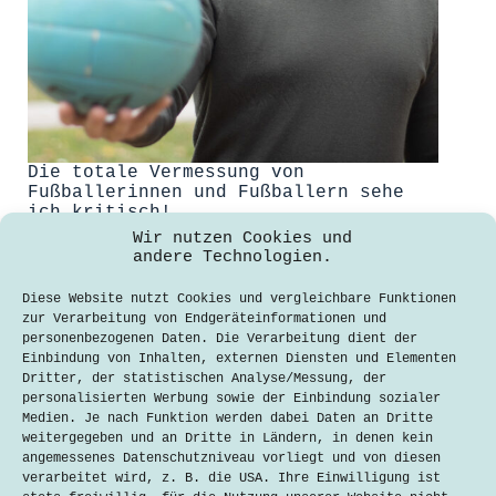
Die totale Vermessung von
Fußballerinnen und Fußballern sehe
ich kritisch!
Wir nutzen Cookies und
Juliana Diener
10. Februar 2022
andere Technologien.
Tim Frohwein ist
Diese Website nutzt Cookies und vergleichbare Funktionen
Wissenschaftskommunikator, Soziologe
zur Verarbeitung von Endgeräteinformationen und
und Fußballjournalist. Zudem leitet
personenbezogenen Daten. Die Verarbeitung dient der
er das Projekt „Mikrokosmos
Einbindung von Inhalten, externen Diensten und Elementen
Amateurfußball“ der Bayerischen
Dritter, der statistischen Analyse/Messung, der
Landeszentrale für politische
personalisierten Werbung sowie der Einbindung sozialer
Bildungsarbeit. Techtalkers-
Medien. Je nach Funktion werden dabei Daten an Dritte
Redakteurin Juliana Diener hat mit
weitergegeben und an Dritte in Ländern, in denen kein
ihm über den aktuellen Stand der
angemessenes Datenschutzniveau vorliegt und von diesen
Digitalisierung in
verarbeitet wird, z. B. die USA. Ihre Einwilligung ist
Amateurfußballvereinen. Diener: